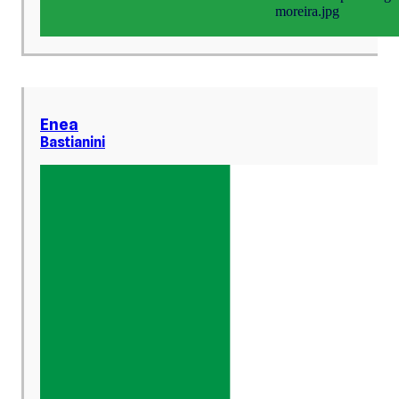
Enea
Bastianini