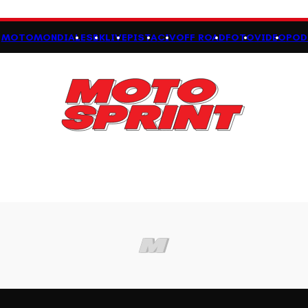
MOTOMONDIALE
SBK
LIVE
PISTA
CIV
OFF ROAD
FOTO
VIDEO
POD