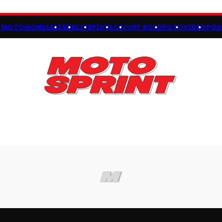
MOTOMONDIALE
SBK
LIVE
PISTA
CIV
OFF ROAD
FOTO
VIDEO
POD