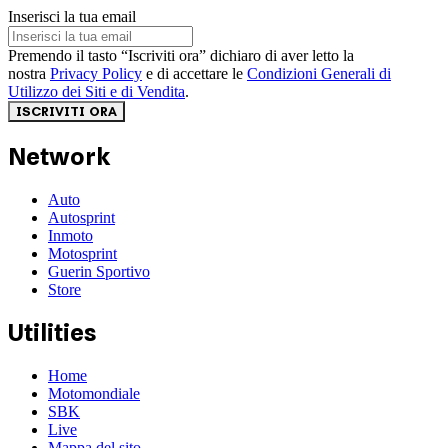
Inserisci la tua email
Premendo il tasto “Iscriviti ora” dichiaro di aver letto la
nostra
Privacy Policy
e di accettare le
Condizioni Generali di
Utilizzo dei Siti e di Vendita
.
ISCRIVITI ORA
Network
Auto
Autosprint
Inmoto
Motosprint
Guerin Sportivo
Store
Utilities
Home
Motomondiale
SBK
Live
Mappa del sito