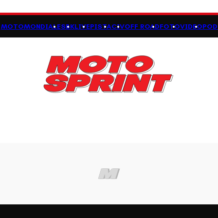
MOTOMONDIALE
SBK
LIVE
PISTA
CIV
OFF ROAD
FOTO
VIDEO
POD