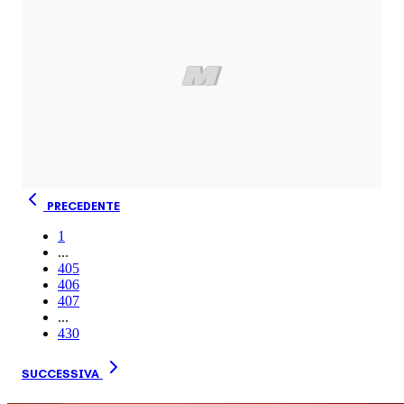
PRECEDENTE
1
...
405
406
407
...
430
SUCCESSIVA