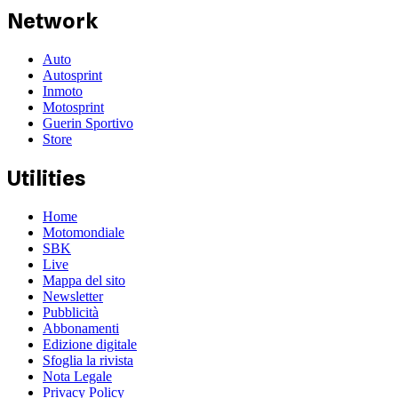
Network
Auto
Autosprint
Inmoto
Motosprint
Guerin Sportivo
Store
Utilities
Home
Motomondiale
SBK
Live
Mappa del sito
Newsletter
Pubblicità
Abbonamenti
Edizione digitale
Sfoglia la rivista
Nota Legale
Privacy Policy