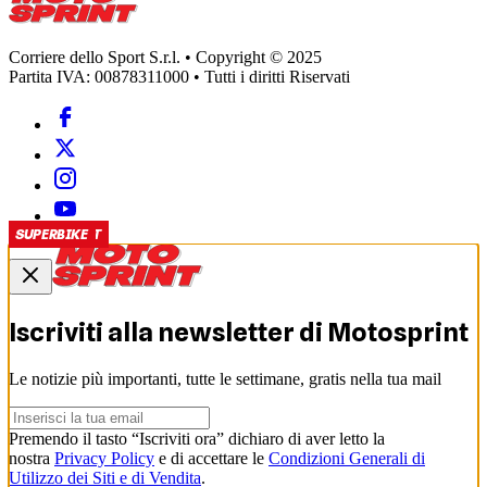
Corriere dello Sport S.r.l. • Copyright © 2025
Partita IVA: 00878311000 • Tutti i diritti Riservati
SUPERSPORT
SUPERBIKE
SUPERBIKE
SUPERBIKE
SUPERBIKE
Iscriviti alla newsletter di
Motosprint
Le notizie più importanti, tutte le settimane, gratis nella tua mail
Premendo il tasto “Iscriviti ora” dichiaro di aver letto la
nostra
Privacy Policy
e di accettare le
Condizioni Generali di
Utilizzo dei Siti e di Vendita
.