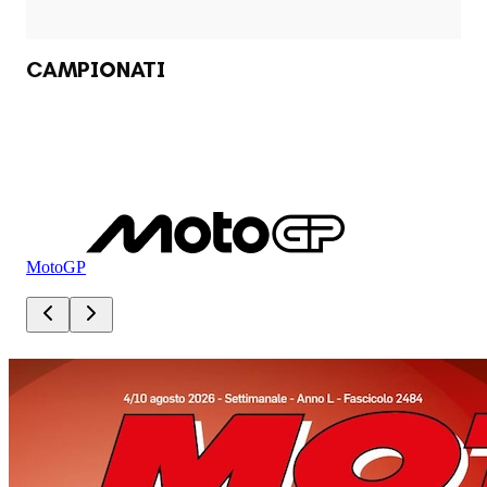
CAMPIONATI
MotoGP
Mo