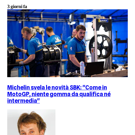
3 giorni fa
Michelin svela le novità SBK: "Come in
MotoGP, niente gomma da qualifica né
intermedia"