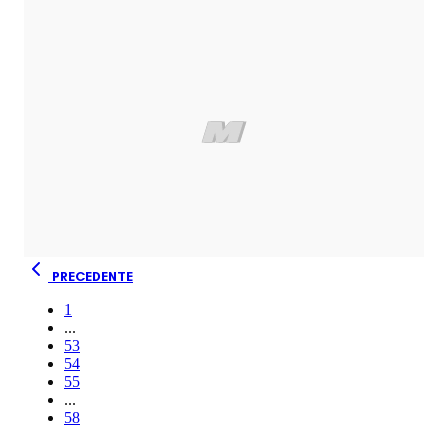
PRECEDENTE
1
...
53
54
55
...
58