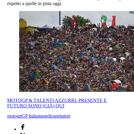
rispetto a quelle in pista oggi.
MOTOGP & TALENTI AZZURRI: PRESENTE E
FUTURO SONO (GIÀ) QUI
motogp
GP Italia
mugello
spettatori