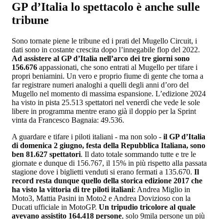
GP d’Italia lo spettacolo è anche sulle
tribune
Sono tornate piene le tribune ed i prati del Mugello Circuit, i
dati sono in costante crescita dopo l’innegabile flop del 2022.
Ad assistere al GP d’Italia nell’arco dei tre giorni sono
156.676
appassionati, che sono entrati al Mugello per tifare i
propri beniamini. Un vero e proprio fiume di gente che torna a
far registrare numeri analoghi a quelli degli anni d’oro del
Mugello nel momento di massima espansione. L’edizione 2024
ha visto in pista 25.513 spettatori nel venerdì che vede le sole
libere in programma mentre erano già il doppio per la Sprint
vinta da Francesco Bagnaia: 49.536.
A guardare e tifare i piloti italiani - ma non solo -
il GP d’Italia
di domenica 2 giugno, festa della Repubblica Italiana, sono
ben 81.627 spettatori
. Il dato totale sommando tutte e tre le
giornate e dunque di 156.767, il 15% in più rispetto alla passata
stagione dove i biglietti venduti si erano fermati a 135.670.
Il
record resta dunque quello della storica edizione 2017 che
ha visto la vittoria di tre piloti italiani
: Andrea Miglio in
Moto3, Mattia Pasini in Moto2 e Andrea Dovizioso con la
Ducati ufficiale in MotoGP.
Un tripudio tricolore al quale
avevano assistito 164.418 persone
, solo 9mila persone un più