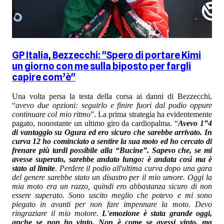
GP Italia, Bezzecchi: "Spero di portare Kimi
un giorno con me sulla biposto per fargli
capire com’è"
Una volta persa la testa della corsa ai danni di Bezzecchi,
“
avevo due opzioni: seguirlo e finire fuori dal podio oppure
continuare col mio ritmo
”. La prima strategia ha evidentemente
pagato, nonostante un ultimo giro da cardiopalma. “
Avevo 1”4
di vantaggio su Ogura ed ero sicuro che sarebbe arrivato. In
curva 12 ho cominciato a sentire la sua moto ed ho cercato di
frenare più tardi possibile alla “Bucine”. Sapevo che, se mi
avesse superato, sarebbe andato lungo: è andata così ma è
stato al limite
.
Perdere il podio all'ultima curva dopo una gara
del genere sarebbe stato un disastro per il mio umore. Oggi la
mia moto era un razzo, quindi ero abbastanza sicuro di non
essere superato. Sono uscito meglio che potevo e mi sono
piegato in avanti per non fare impennare la moto. Devo
ringraziare il mio motore.
L'emozione è stata grande oggi,
anche se non ho vinto. Non è come se avessi vinto, ma