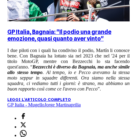
GP Italia, Bagnaia: "Il podio una grande
emozione, quasi quanto aver vinto"
I due piloti con i quali ha condiviso il podio, Martín li conosce
bene. Con Bagnaia ha lottato sia nel 2023 che nel '24 per il
titolo MotoGP, mentre con Bezzecchi lo sta facendo
quest'anno. “
Bezzecchi è diverso da Bagnaia, ma anche simile
allo stesso tempo
. Al tempo, io e Pecco avevamo la stessa
moto seppur in squadre differenti. Ora siamo nella stessa
squadra, ci vediamo tutti i giorni: è strano, ma abbiamo un
buon rapporto così come ce l'avevo con Pecco
”.
LEGGI L'ARTICOLO COMPLETO
GP Italia - Mugello
Jorge Martin
aprilia