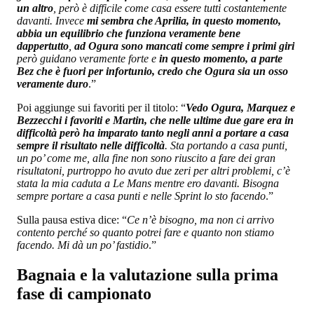
un altro
, però è difficile come casa essere tutti costantemente
davanti. Invece
mi sembra che Aprilia, in questo momento,
abbia un equilibrio che funziona veramente bene
dappertutto
,
ad Ogura sono mancati come sempre i primi giri
però guidano veramente forte e
in questo momento, a parte
Bez che è fuori per infortunio, credo che Ogura sia un osso
veramente duro
.”
Poi aggiunge sui favoriti per il titolo: “
Vedo Ogura, Marquez e
Bezzecchi i favoriti
e Martin, che nelle ultime due gare era in
difficoltà però ha imparato tanto negli anni a portare a casa
sempre il risultato nelle difficoltà
. Sta portando a casa punti,
un po’ come me, alla fine non sono riuscito a fare dei gran
risultatoni, purtroppo ho avuto due zeri per altri problemi, c’è
stata la mia caduta a Le Mans mentre ero davanti. Bisogna
sempre portare a casa punti e nelle Sprint lo sto facendo
.”
Sulla pausa estiva dice: “
Ce n’è bisogno, ma non ci arrivo
contento perché so quanto potrei fare e quanto non stiamo
facendo. Mi dà un po’ fastidio
.”
Bagnaia e la valutazione sulla prima
fase di campionato