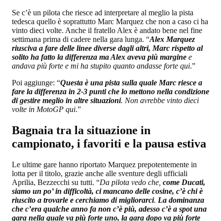
Se c’è un pilota che riesce ad interpretare al meglio la pista
tedesca quello è soprattutto Marc Marquez che non a caso ci ha
vinto dieci volte. Anche il fratello Alex è andato bene nel fine
settimana prima di cadere nella gara lunga. “
Alex Marquez
riusciva a fare delle linee diverse dagli altri, Marc rispetto al
solito ha fatto la differenza ma Alex aveva più margine
e
andava più forte e mi ha stupito quanto andasse forte qui
.”
Poi aggiunge: “
Questa è una pista sulla quale Marc riesce a
fare la differenza in 2-3 punti che lo mettono nella condizione
di gestire meglio in altre situazioni
. Non avrebbe vinto dieci
volte in MotoGP qui
.”
Bagnaia tra la situazione in
campionato, i favoriti e la pausa estiva
Le ultime gare hanno riportato Marquez prepotentemente in
lotta per il titolo, grazie anche alle sventure degli ufficiali
Aprilia, Bezzecchi su tutti. “
Da pilota vedo che,
come Ducati,
siamo un po’ in difficoltà, ci mancano delle cosine, c’è chi è
riuscito a trovarle e cerchiamo di migliorarci
.
La dominanza
che c’era qualche anno fa non c’è più, adesso c’è a spot una
gara nella quale va più forte uno, la gara dopo va più forte