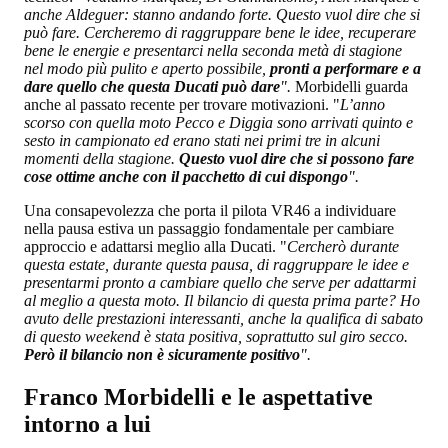
anche Aldeguer: stanno andando forte. Questo vuol dire che si
può fare. Cercheremo di raggruppare bene le idee, recuperare
bene le energie e presentarci nella seconda metà di stagione
nel modo più pulito e aperto possibile,
pronti a performare e a
dare quello che questa Ducati può dare
".
Morbidelli guarda
anche al passato recente per trovare motivazioni. "
L’anno
scorso con quella moto Pecco e Diggia sono arrivati quinto e
sesto in campionato ed erano stati nei primi tre in alcuni
momenti della stagione.
Questo vuol dire che si possono fare
cose ottime anche con il pacchetto di cui dispongo
".
Una consapevolezza che porta il pilota VR46 a individuare
nella pausa estiva un passaggio fondamentale per cambiare
approccio e adattarsi meglio alla Ducati. "
Cercherò durante
questa estate, durante questa pausa, di raggruppare le idee e
presentarmi pronto a cambiare quello che serve per adattarmi
al meglio a questa moto. Il bilancio di questa prima parte? Ho
avuto delle prestazioni interessanti, anche la qualifica di sabato
di questo weekend è stata positiva, soprattutto sul giro secco.
Però il bilancio non è sicuramente positivo
".
Franco Morbidelli e le aspettative
intorno a lui