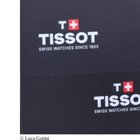
©
Luca Gorini