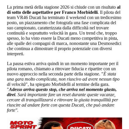
La prima metà della stagione 2026 si chiude con un risultato
al
di sotto delle aspettative per Franco Morbidelli
. Il pilota del
team VR46 Ducati ha terminato il weekend con un tredicesimo
posto, un piazzamento che fotografa una fase complicata del
suo campionato, caratterizzata dalla difficoltà nel trovare
continuità e soprattutto velocità in gara. Un trend che, troppo
spesso, lo ha visto essere la Ducati meno competitiva in pista,
alle spalle dei compagni di marca, nonostante una Desmosedici
che continua a dimostrare il proprio potenziale con diversi
interpreti.
La pausa estiva arriva quindi in un momento importante per il
pilota romano, chiamato a ritrovare fiducia e ripartire con un
nuovo approccio nella seconda parte della stagione. "
È stata
una gara molto complicata, non riuscivo ad avere nessun tipo
di velocità
", ha spiegato Morbidelli al termine della gara.
"
Adesso arriva questo stop, che arriva nel momento giusto,
direi
. Sarà importante fare un reset durante queste vacanze,
cercare di tranquillizzarsi e ritrovare la giusta tranquillità per
riuscire ad andare forte con questa Ducati, che può andare
forte".