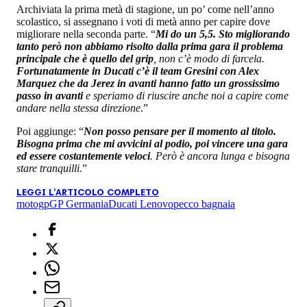
Archiviata la prima metà di stagione, un po’ come nell’anno
scolastico, si assegnano i voti di metà anno per capire dove
migliorare nella seconda parte. “
Mi do un 5,5. Sto migliorando
tanto però non abbiamo risolto dalla prima gara il problema
principale che è quello del grip
, non c’è modo di farcela.
Fortunatamente in Ducati c’è il team Gresini con Alex
Marquez che da Jerez in avanti hanno fatto un grossissimo
passo in avanti
e speriamo di riuscire anche noi a capire come
andare nella stessa direzione
.”
Poi aggiunge: “
Non posso pensare per il momento al titolo.
Bisogna prima che mi avvicini al podio, poi vincere una gara
ed essere costantemente veloci
. Però è ancora lunga e bisogna
stare tranquilli
.”
LEGGI L'ARTICOLO COMPLETO
motogp
GP Germania
Ducati Lenovo
pecco bagnaia