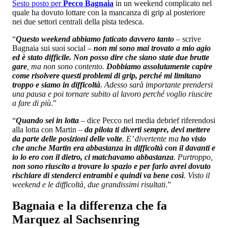
Sesto posto per
Pecco Bagnaia
in un weekend complicato nel
quale ha dovuto lottare con la mancanza di grip al posteriore
nei due settori centrali della pista tedesca.
“
Questo weekend abbiamo faticato davvero tanto
– scrive
Bagnaia sui suoi social –
non mi sono mai trovato a mio agio
ed è stato difficile. Non posso dire che siano state due brutte
gare
, ma non sono contento.
Dobbiamo assolutamente capire
come risolvere questi problemi di grip, perché mi limitano
troppo e siamo in difficoltà
. Adesso sarà importante prendersi
una pausa e poi tornare subito al lavoro perché voglio riuscire
a fare di più
.”
“
Quando sei in lotta
– dice Pecco nel media debrief riferendosi
alla lotta con Martin –
da pilota ti diverti sempre, devi mettere
da parte delle posizioni delle volte
. E’ divertente ma
ho visto
che anche Martin era abbastanza in difficoltà con il davanti e
io lo ero con il dietro, ci matchavamo abbastanza
. Purtroppo,
non sono riuscito a trovare lo spazio e per farlo avrei dovuto
rischiare di stenderci entrambi e quindi va bene così
. Visto il
weekend e le difficoltà, due grandissimi risultati
.”
Bagnaia e la differenza che fa
Marquez al Sachsenring