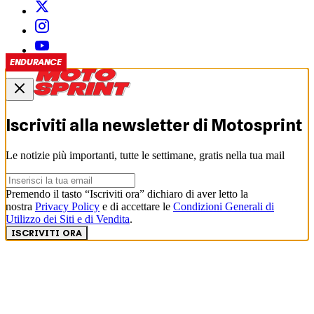
GOSSIP
SUPERBIKE
GOSSIP
ENDURANCE
MOTOGP
ENDURANCE
ENDURANCE
ENDURANCE
ENDURANCE
ENDURANCE
Iscriviti alla newsletter di
Motosprint
Le notizie più importanti, tutte le settimane, gratis nella tua mail
Premendo il tasto “Iscriviti ora” dichiaro di aver letto la
nostra
Privacy Policy
e di accettare le
Condizioni Generali di
Utilizzo dei Siti e di Vendita
.
ISCRIVITI ORA