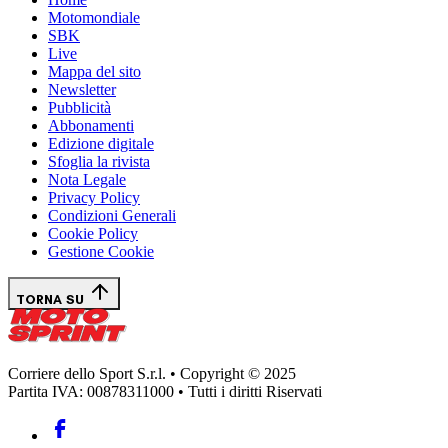
Motomondiale
SBK
Live
Mappa del sito
Newsletter
Pubblicità
Abbonamenti
Edizione digitale
Sfoglia la rivista
Nota Legale
Privacy Policy
Condizioni Generali
Cookie Policy
Gestione Cookie
TORNA SU
Corriere dello Sport S.r.l. • Copyright © 2025
Partita IVA: 00878311000 • Tutti i diritti Riservati