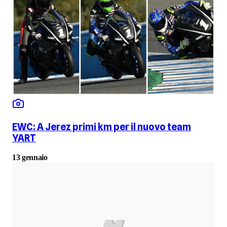
EWC: A Jerez primi km per il nuovo team
YART
13 gennaio