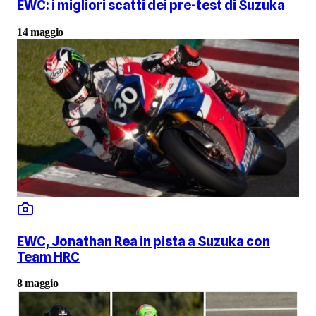
EWC: i migliori scatti dei pre-test di Suzuka
14 maggio
EWC, Jonathan Rea in pista a Suzuka con
Team HRC
8 maggio