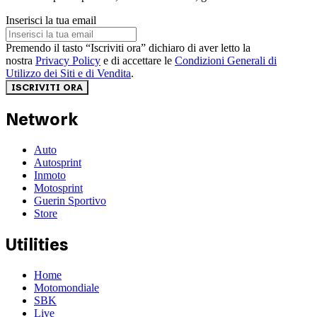
Inserisci la tua email
Premendo il tasto “Iscriviti ora” dichiaro di aver letto la
nostra
Privacy Policy
e di accettare le
Condizioni Generali di
Utilizzo dei Siti e di Vendita
.
ISCRIVITI ORA
Network
Auto
Autosprint
Inmoto
Motosprint
Guerin Sportivo
Store
Utilities
Home
Motomondiale
SBK
Live