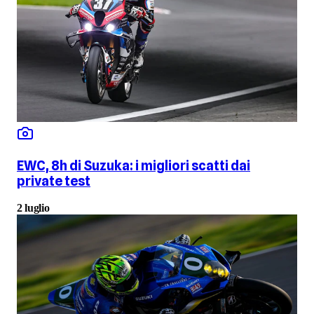
EWC, 8h di Suzuka: i migliori scatti dai
private test
2 luglio