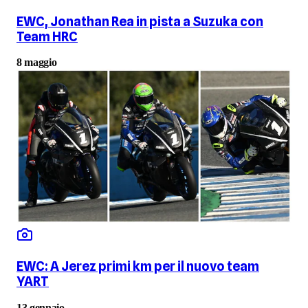
EWC, Jonathan Rea in pista a Suzuka con
Team HRC
8 maggio
EWC: A Jerez primi km per il nuovo team
YART
13 gennaio