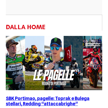
DALLA HOME
SBK Portimao, pagelle: Toprak e Bulega
stellari, Redding “attaccabrighe”