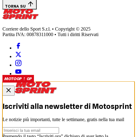
TORNA SU
Corriere dello Sport S.r.l. • Copyright © 2025
Partita IVA: 00878311000 • Tutti i diritti Riservati
TEST MOTOGP
MOTOGP
TEST MOTOGP
TEST MOTOGP
SUPERBIKE
MOTOGP
MOTOGP
MOTOGP
MOTOGP
Iscriviti alla newsletter di
Motosprint
Le notizie più importanti, tutte le settimane, gratis nella tua mail
Premendo il tasto “Iscriviti ora” dichiaro di aver letto la