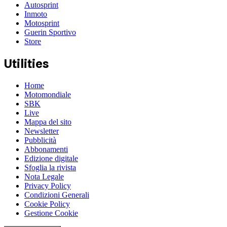
Autosprint
Inmoto
Motosprint
Guerin Sportivo
Store
Utilities
Home
Motomondiale
SBK
Live
Mappa del sito
Newsletter
Pubblicità
Abbonamenti
Edizione digitale
Sfoglia la rivista
Nota Legale
Privacy Policy
Condizioni Generali
Cookie Policy
Gestione Cookie