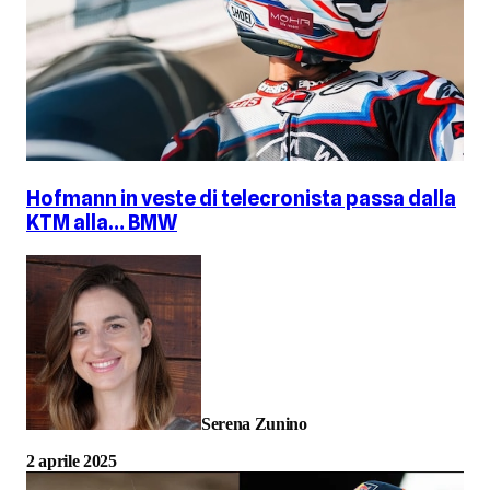
Hofmann in veste di telecronista passa dalla
KTM alla… BMW
Serena Zunino
2 aprile 2025