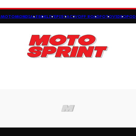
MOTOMONDIALE
SBK
LIVE
PISTA
CIV
OFF ROAD
FOTO
VIDEO
POD