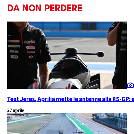
DA NON PERDERE
Test Jerez, Aprilia mette le antenne alla RS-GP: e
27 aprile