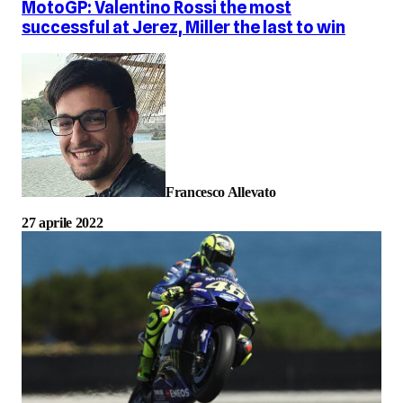
MotoGP: Valentino Rossi the most
successful at Jerez, Miller the last to win
Francesco Allevato
27 aprile 2022