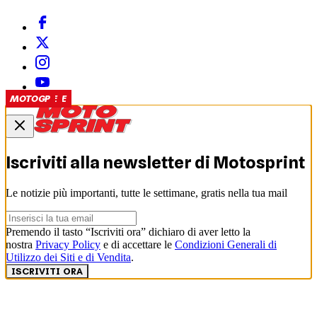
PRODUZIONE
EVENTI
PRODUZIONE
PRODUZIONE
SUPERBIKE
MOTOGP
MOTOGP
MOTOGP
MOTOGP
Iscriviti alla newsletter di
Motosprint
Le notizie più importanti, tutte le settimane, gratis nella tua mail
Premendo il tasto “Iscriviti ora” dichiaro di aver letto la
nostra
Privacy Policy
e di accettare le
Condizioni Generali di
Utilizzo dei Siti e di Vendita
.
ISCRIVITI ORA