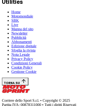
Utilities
Home
Motomondiale
SBK
Live
Mappa del sito
Newsletter
Pubblicità
Abbonamenti
Edizione digitale
Sfoglia la rivista
Nota Legale
Privacy Policy
Condizioni Generali
Cookie Policy
Gestione Cookie
TORNA SU
Corriere dello Sport S.r.l. • Copyright © 2025
Partita IVA: 00878311000 • Tutti i diritti Riservati