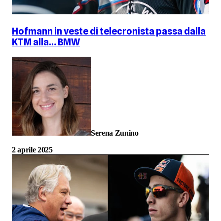
Hofmann in veste di telecronista passa dalla
KTM alla… BMW
Serena Zunino
2 aprile 2025