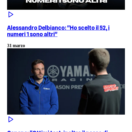
Alessandro Delbianco: "Ho scelto il 52, i
numeri 1 sono altri"
31 marzo