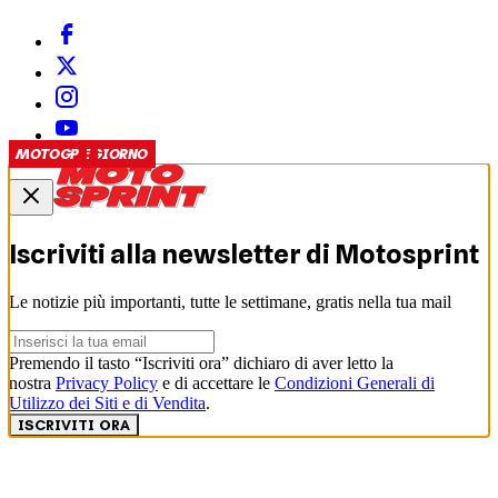
VIDEO DEL GIORNO
PISTA
VIDEO DEL GIORNO
PISTA
SUPERBIKE
MOTOGP
MOTOGP
MOTOGP
MOTOGP
Iscriviti alla newsletter di
Motosprint
Le notizie più importanti, tutte le settimane, gratis nella tua mail
Premendo il tasto “Iscriviti ora” dichiaro di aver letto la
nostra
Privacy Policy
e di accettare le
Condizioni Generali di
Utilizzo dei Siti e di Vendita
.
ISCRIVITI ORA