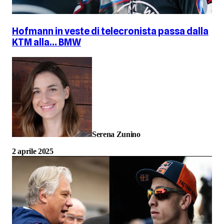
Hofmann in veste di telecronista passa dalla
KTM alla… BMW
Serena Zunino
2 aprile 2025