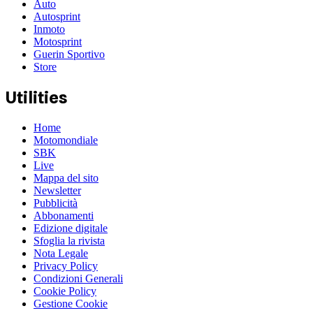
Auto
Autosprint
Inmoto
Motosprint
Guerin Sportivo
Store
Utilities
Home
Motomondiale
SBK
Live
Mappa del sito
Newsletter
Pubblicità
Abbonamenti
Edizione digitale
Sfoglia la rivista
Nota Legale
Privacy Policy
Condizioni Generali
Cookie Policy
Gestione Cookie