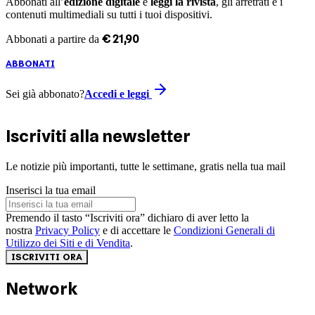
Abbonati all’
edizione digitale
e
leggi la rivista
, gli arretrati e i
contenuti multimediali su tutti i tuoi dispositivi.
€
21
,
90
Abbonati a partire da
ABBONATI
Sei già abbonato?
Accedi e leggi
Iscriviti alla newsletter
Le notizie più importanti, tutte le settimane, gratis nella tua mail
Inserisci la tua email
Premendo il tasto “Iscriviti ora” dichiaro di aver letto la
nostra
Privacy Policy
e di accettare le
Condizioni Generali di
Utilizzo dei Siti e di Vendita
.
ISCRIVITI ORA
Network