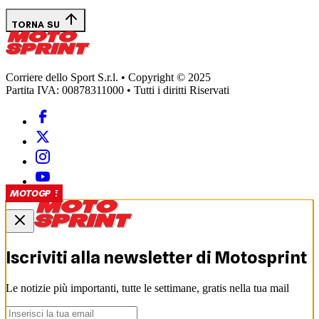
TORNA SU
Corriere dello Sport S.r.l. • Copyright © 2025
Partita IVA: 00878311000 • Tutti i diritti Riservati
SHORT
SHORT
SHORT
SHORT
SUPERBIKE
MOTOGP
MOTOGP
MOTOGP
MOTOGP
Iscriviti alla newsletter di
Motosprint
Le notizie più importanti, tutte le settimane, gratis nella tua mail