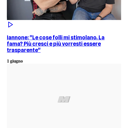
Iannone: "Le cose folli mi stimolano. La
fama? Più cresci e più vorresti essere
trasparente"
1 giugno