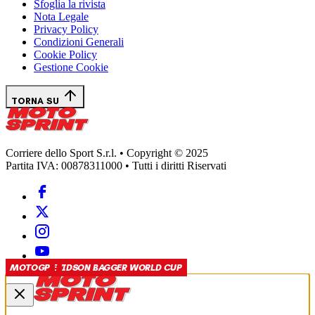
Sfoglia la rivista
Nota Legale
Privacy Policy
Condizioni Generali
Cookie Policy
Gestione Cookie
TORNA SU
Corriere dello Sport S.r.l. • Copyright © 2025
Partita IVA: 00878311000 • Tutti i diritti Riservati
HARLEY-DAVIDSON BAGGER WORLD CUP
HARLEY-DAVIDSON BAGGER WORLD CUP
SUPERBIKE
MOTOGP
MOTOGP
MOTOGP
MOTOGP