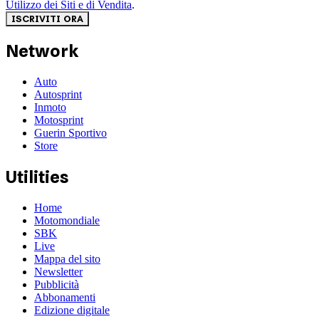
Utilizzo dei Siti e di Vendita
.
ISCRIVITI ORA
Network
Auto
Autosprint
Inmoto
Motosprint
Guerin Sportivo
Store
Utilities
Home
Motomondiale
SBK
Live
Mappa del sito
Newsletter
Pubblicità
Abbonamenti
Edizione digitale