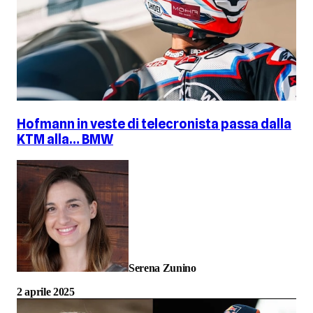
Hofmann in veste di telecronista passa dalla
KTM alla… BMW
Serena Zunino
2 aprile 2025