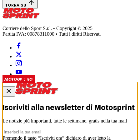
TORNA SU
Corriere dello Sport S.r.l. • Copyright © 2025
Partita IVA: 00878311000 • Tutti i diritti Riservati
EDICOLA
CASCHI D'ORO
CASCHI D'ORO
CASCHI D'ORO
SUPERBIKE
MOTOGP
MOTOGP
MOTOGP
MOTOGP
Iscriviti alla newsletter di
Motosprint
Le notizie più importanti, tutte le settimane, gratis nella tua mail
Premendo il tasto “Iscriviti ora” dichiaro di aver letto la