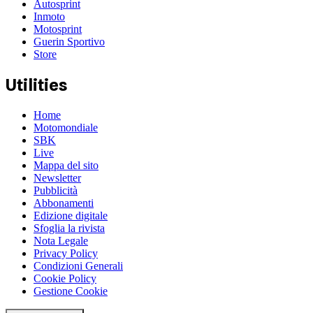
Autosprint
Inmoto
Motosprint
Guerin Sportivo
Store
Utilities
Home
Motomondiale
SBK
Live
Mappa del sito
Newsletter
Pubblicità
Abbonamenti
Edizione digitale
Sfoglia la rivista
Nota Legale
Privacy Policy
Condizioni Generali
Cookie Policy
Gestione Cookie