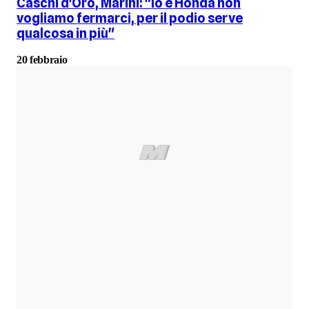
Caschi d'Oro, Marini: "Io e Honda non
vogliamo fermarci, per il podio serve
qualcosa in più"
20 febbraio