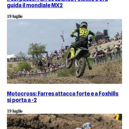
guida il mondiale MX2
19 luglio
Motocross: Farres attacca forte e a Foxhills
si porta a -2
19 luglio