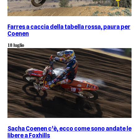
Farres a caccia della tabella rossa, paura per
Coenen
18 luglio
Sacha Coenen c’è, ecco come sono andate le
libere a Foxhills