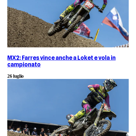
MX2: Farres vince anche a Loket e vola in
campionato
26 luglio