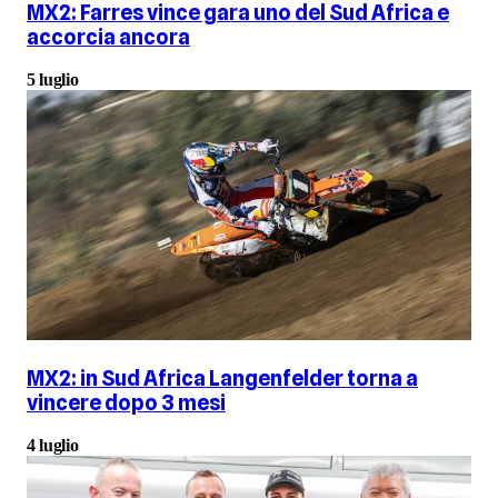
MX2: Farres vince gara uno del Sud Africa e
accorcia ancora
5 luglio
MX2: in Sud Africa Langenfelder torna a
vincere dopo 3 mesi
4 luglio