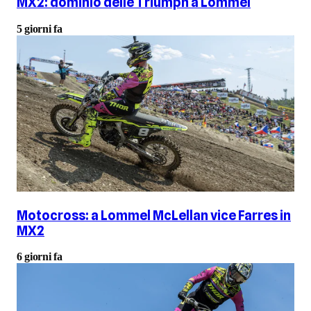
MX2: dominio delle Triumph a Lommel
5 giorni fa
Motocross: a Lommel McLellan vice Farres in
MX2
6 giorni fa