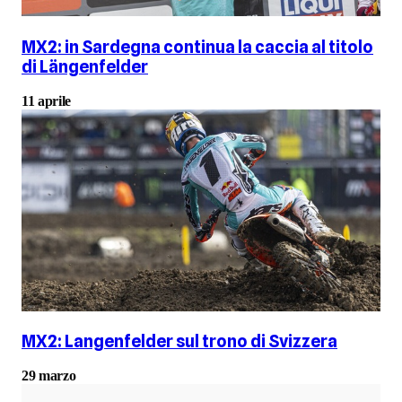
MX2: in Sardegna continua la caccia al titolo
di Längenfelder
11 aprile
MX2: Langenfelder sul trono di Svizzera
29 marzo