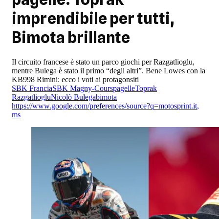
imprendibile per tutti,
Bimota brillante
Il circuito francese è stato un parco giochi per Razgatlioglu,
mentre Bulega è stato il primo “degli altri”. Bene Lowes con la
KB998 Rimini: ecco i voti ai protagonsiti
SBK Francia
SBK Magny-Cours
pagelle
Toprak
Razgatlioglu
Nicolò Bulega
bimota
https://www.google.com/preferences/source?q=motosprint.it
,
ms