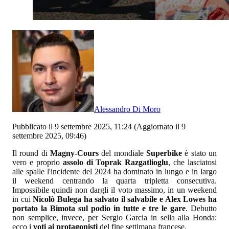
Alessandro Di Moro
Pubblicato il 9 settembre 2025, 11:24
(Aggiornato il 9
settembre 2025, 09:46)
Il round di
Magny-Cours
del mondiale
Superbike
è stato un
vero e proprio
assolo di Toprak Razgatlioglu
, che lasciatosi
alle spalle l'incidente del 2024 ha dominato in lungo e in largo
il weekend centrando la quarta tripletta consecutiva.
Impossibile quindi non dargli il voto massimo, in un weekend
in cui
Nicolò Bulega ha salvato il salvabile e Alex Lowes ha
portato la Bimota sul podio in tutte e tre le gare
. Debutto
non semplice, invece, per Sergio Garcia in sella alla Honda:
ecco i
voti ai protagonisti
del fine settimana francese.