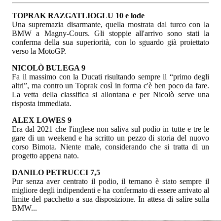
TOPRAK RAZGATLIOGLU 10 e lode
Una supremazia disarmante, quella mostrata dal turco con la
BMW a Magny-Cours. Gli stoppie all'arrivo sono stati la
conferma della sua superiorità, con lo sguardo già proiettato
verso la MotoGP.
NICOLÒ BULEGA 9
Fa il massimo con la Ducati risultando sempre il “primo degli
altri”, ma contro un Toprak così in forma c'è ben poco da fare.
La vetta della classifica si allontana e per Nicolò serve una
risposta immediata.
ALEX LOWES 9
Era dal 2021 che l'inglese non saliva sul podio in tutte e tre le
gare di un weekend e ha scritto un pezzo di storia del nuovo
corso Bimota. Niente male, considerando che si tratta di un
progetto appena nato.
DANILO PETRUCCI 7,5
Pur senza aver centrato il podio, il ternano è stato sempre il
migliore degli indipendenti e ha confermato di essere arrivato al
limite del pacchetto a sua disposizione. In attesa di salire sulla
BMW...