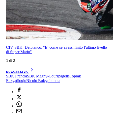
CIV SBK, Delbianco: "E' come se avessi finito l'ultimo livello
di Super Mario"
1
di
2
SUCCESSIVA
SBK Francia
SBK Magny-Cours
pagelle
Toprak
Razgatlioglu
Nicolò Bulega
bimota