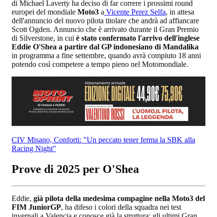
di Michael Laverty ha deciso di far correre i prossimi round
europei del mondiale
Moto3
a
Vicente Perez Selfa
, in attesa
dell'annuncio del nuovo pilota titolare che andrà ad affiancare
Scott Ogden. Annuncio che è arrivato durante il Gran Premio
di Silverstone, in cui
è stato confermato l'arrivo dell'inglese
Eddie O'Shea a partire dal GP indonesiano di Mandalika
in programma a fine settembre, quando avrà compiuto 18 anni
potendo così competere a tempo pieno nel Motomondiale.
CIV Misano, Conforti: "Un peccato tener ferma la SBK alla
Racing Night"
Prove di 2025 per O'Shea
Eddie,
già pilota della medesima compagine nella Moto3 del
FIM JuniorGP
, ha difeso i colori della squadra nei test
invernali a Valencia e conosce già la struttura; gli ultimi Gran