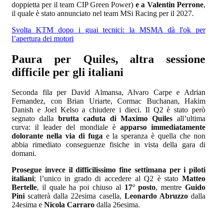
doppietta per il team CIP Green Power)
e a Valentin Perrone
,
il quale è stato annunciato nel team MSi Racing per il 2027.
Svolta KTM dopo i guai tecnici: la MSMA dà l'ok per
l’apertura dei motori
Paura per Quiles, altra sessione
difficile per gli italiani
Seconda fila per David Almansa, Alvaro Carpe e Adrian
Fernandez, con Brian Uriarte, Cormac Buchanan, Hakim
Danish e Joel Kelso a chiudere i dieci. Il Q2 è stato però
segnato dalla
brutta caduta di Maximo Quiles
all’ultima
curva: il leader del mondiale è
apparso immediatamente
dolorante nella via di fuga
e la speranza è quella che non
abbia rimediato conseguenze fisiche in vista della gara di
domani.
Prosegue invece il difficilissimo fine settimana per i piloti
italiani
; l’unico in grado di accedere al Q2 è stato
Matteo
Bertelle
, il quale ha poi chiuso al
17° posto
, mentre
Guido
Pini
scatterà dalla 22esima casella,
Leonardo Abruzzo
dalla
24esima e
Nicola Carraro
dalla 26esima.