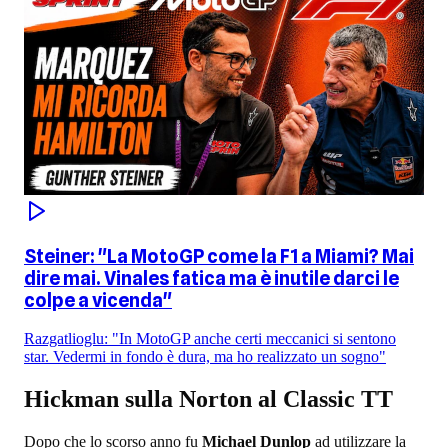
Steiner: "La MotoGP come la F1 a Miami? Mai
dire mai. Vinales fatica ma è inutile darci le
colpe a vicenda"
Razgatlioglu: "In MotoGP anche certi meccanici si sentono
star. Vedermi in fondo è dura, ma ho realizzato un sogno"
Hickman sulla Norton al Classic TT
Dopo che lo scorso anno fu
Michael Dunlop
ad utilizzare la