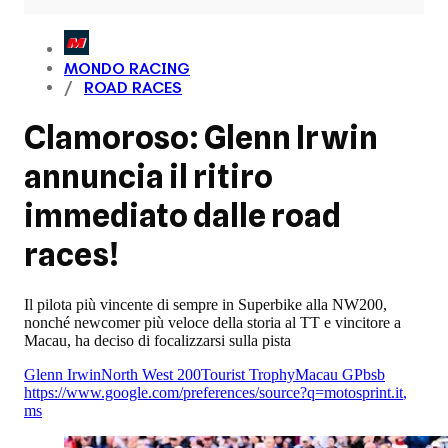
MONDO RACING
ROAD RACES
Clamoroso: Glenn Irwin
annuncia il ritiro
immediato dalle road
races!
Il pilota più vincente di sempre in Superbike alla NW200,
nonché newcomer più veloce della storia al TT e vincitore a
Macau, ha deciso di focalizzarsi sulla pista
Glenn Irwin
North West 200
Tourist Trophy
Macau GP
bsb
https://www.google.com/preferences/source?q=motosprint.it
,
ms