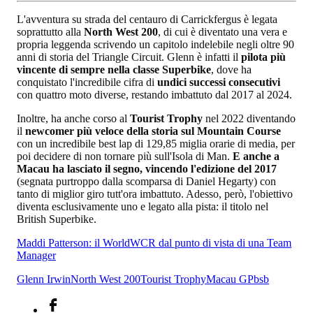
L'avventura su strada del centauro di Carrickfergus è legata
soprattutto alla
North West 200
, di cui è diventato una vera e
propria leggenda scrivendo un capitolo indelebile negli oltre 90
anni di storia del Triangle Circuit. Glenn è infatti il
pilota più
vincente di sempre nella classe Superbike
, dove ha
conquistato l'incredibile cifra di
undici successi consecutivi
con quattro moto diverse, restando imbattuto dal 2017 al 2024.
Inoltre, ha anche corso al
Tourist Trophy
nel 2022 diventando
il
newcomer più veloce della storia sul Mountain Course
con un incredibile best lap di 129,85 miglia orarie di media, per
poi decidere di non tornare più sull'Isola di Man.
E anche a
Macau ha lasciato il segno, vincendo l'edizione del 2017
(segnata purtroppo dalla scomparsa di Daniel Hegarty) con
tanto di miglior giro tutt'ora imbattuto. Adesso, però, l'obiettivo
diventa esclusivamente uno e legato alla pista: il titolo nel
British Superbike.
Maddi Patterson: il WorldWCR dal punto di vista di una Team
Manager
Glenn Irwin
North West 200
Tourist Trophy
Macau GP
bsb