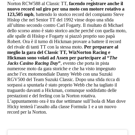
Norton RCW588 al Classic TT,
facendo registrare anche il
nuovo record sul giro per una moto con motore rotativo a
123,505 mph
, battendo lo storico record del compianto Steve
Hislop che nel Senior TT del 1992 vinse dopo una sfida
all’ultimo secondo contro Carl Fogarty. Il risultato di Michael
dello scorso anno è stato storico anche perché con quella moto,
alle spalle di Hislop e Fogarty si piazzò proprio suo papà
Robert. Ora è il turno di Hickman provare a battere il record
del rivale di tanti TT con la stessa moto.
Per preparare al
meglio la gara del Classic TT, WizNorton Racing e
Hickman sono volati ad Assen per partecipare al “
The
Jacks Casino Racing Day
”
, evento che porta in pista
numerose moto da gara storiche e che ha visto impegnato
anche l’ex motomondiale Danny Webb con una Suzuki
RGV500 del Team Suzuki Classic. Dopo una sfida ricca di
sorpassi a spuntarla è stato proprio Webb che ha tagliato il
traguardo davanti a Hickman, comunque soddisfatto delle
prestazioni e del feeling con la Norton rotativa.
L’appuntamento ora è tra due settimane sull’Isola di Man dove
Hicky tenterà l’assalto alla classe Formula 1 e a un nuovo
record per la Norton.