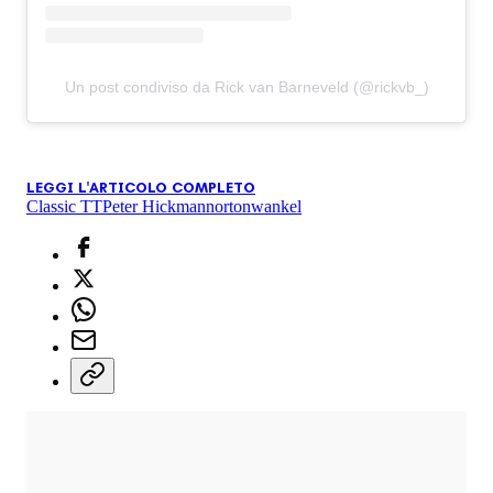
Un post condiviso da Rick van Barneveld (@rickvb_)
LEGGI L'ARTICOLO COMPLETO
Classic TT
Peter Hickman
norton
wankel