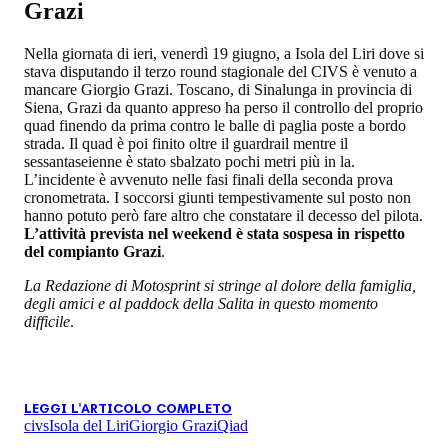
Grazi
Nella giornata di ieri, venerdì 19 giugno, a Isola del Liri dove si
stava disputando il terzo round stagionale del CIVS è venuto a
mancare Giorgio Grazi. Toscano, di Sinalunga in provincia di
Siena, Grazi da quanto appreso ha perso il controllo del proprio
quad finendo da prima contro le balle di paglia poste a bordo
strada. Il quad è poi finito oltre il guardrail mentre il
sessantaseienne è stato sbalzato pochi metri più in la.
L’incidente è avvenuto nelle fasi finali della seconda prova
cronometrata. I soccorsi giunti tempestivamente sul posto non
hanno potuto però fare altro che constatare il decesso del pilota.
L’attività prevista nel weekend è stata sospesa in rispetto
del compianto Grazi
.
La Redazione di Motosprint si stringe al dolore della famiglia,
degli amici e al paddock della Salita in questo momento
difficile
.
LEGGI L'ARTICOLO COMPLETO
civs
Isola del Liri
Giorgio Grazi
Qiad