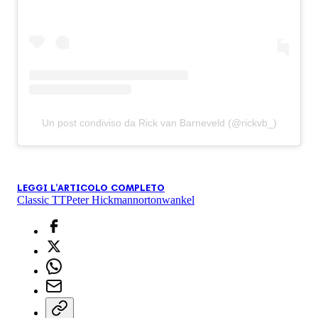
Un post condiviso da Rick van Barneveld (@rickvb_)
LEGGI L'ARTICOLO COMPLETO
Classic TT
Peter Hickman
norton
wankel