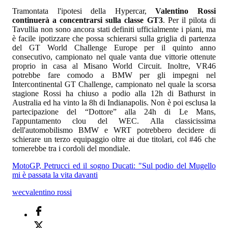
Tramontata l'ipotesi della Hypercar,
Valentino Rossi
continuerà a concentrarsi sulla classe GT3
. Per il pilota di
Tavullia non sono ancora stati definiti ufficialmente i piani, ma
è facile ipotizzare che possa schierarsi sulla griglia di partenza
del GT World Challenge Europe per il quinto anno
consecutivo, campionato nel quale vanta due vittorie ottenute
proprio in casa al Misano World Circuit. Inoltre, VR46
potrebbe fare comodo a BMW per gli impegni nel
Intercontinental GT Challenge, campionato nel quale la scorsa
stagione Rossi ha chiuso a podio alla 12h di Bathurst in
Australia ed ha vinto la 8h di Indianapolis. Non è poi esclusa la
partecipazione del “Dottore” alla 24h di Le Mans,
l'appuntamento clou del WEC. Alla classicissima
dell'automobilismo BMW e WRT potrebbero decidere di
schierare un terzo equipaggio oltre ai due titolari, col #46 che
tornerebbe tra i cordoli del mondiale.
MotoGP, Petrucci ed il sogno Ducati: "Sul podio del Mugello
mi è passata la vita davanti
wec
valentino rossi