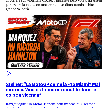
di correre sul Mountain Couse, l’inglese è però volato ad Assen
per testare la moto con motore rotativo dimostrando subito
grande velocità.
Steiner: "La MotoGP come la F1 a Miami? Mai
dire mai. Vinales fatica ma è inutile darci le
colpe a vicenda"
Razgatlioglu: "In MotoGP anche certi meccanici si sentono