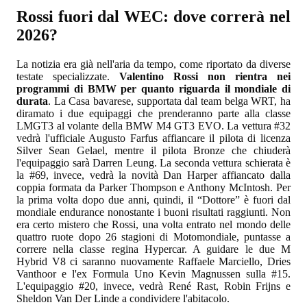
Rossi fuori dal WEC: dove correrà nel
2026?
La notizia era già nell'aria da tempo, come riportato da diverse
testate specializzate.
Valentino Rossi non rientra nei
programmi di BMW per quanto riguarda il mondiale di
durata
. La Casa bavarese, supportata dal team belga WRT, ha
diramato i due equipaggi che prenderanno parte alla classe
LMGT3 al volante della BMW M4 GT3 EVO. La vettura #32
vedrà l'ufficiale Augusto Farfus affiancare il pilota di licenza
Silver Sean Gelael, mentre il pilota Bronze che chiuderà
l'equipaggio sarà Darren Leung. La seconda vettura schierata è
la #69, invece, vedrà la novità Dan Harper affiancato dalla
coppia formata da Parker Thompson e Anthony McIntosh. Per
la prima volta dopo due anni, quindi, il “Dottore” è fuori dal
mondiale endurance nonostante i buoni risultati raggiunti. Non
era certo mistero che Rossi, una volta entrato nel mondo delle
quattro ruote dopo 26 stagioni di Motomondiale, puntasse a
correre nella classe regina Hypercar. A guidare le due M
Hybrid V8 ci saranno nuovamente Raffaele Marciello, Dries
Vanthoor e l'ex Formula Uno Kevin Magnussen sulla #15.
L'equipaggio #20, invece, vedrà René Rast, Robin Frijns e
Sheldon Van Der Linde a condividere l'abitacolo.