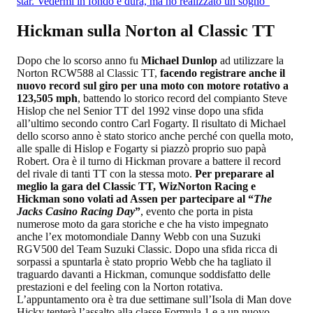
star. Vedermi in fondo è dura, ma ho realizzato un sogno"
Hickman sulla Norton al Classic TT
Dopo che lo scorso anno fu
Michael Dunlop
ad utilizzare la
Norton RCW588 al Classic TT,
facendo registrare anche il
nuovo record sul giro per una moto con motore rotativo a
123,505 mph
, battendo lo storico record del compianto Steve
Hislop che nel Senior TT del 1992 vinse dopo una sfida
all’ultimo secondo contro Carl Fogarty. Il risultato di Michael
dello scorso anno è stato storico anche perché con quella moto,
alle spalle di Hislop e Fogarty si piazzò proprio suo papà
Robert. Ora è il turno di Hickman provare a battere il record
del rivale di tanti TT con la stessa moto.
Per preparare al
meglio la gara del Classic TT, WizNorton Racing e
Hickman sono volati ad Assen per partecipare al “
The
Jacks Casino Racing Day
”
, evento che porta in pista
numerose moto da gara storiche e che ha visto impegnato
anche l’ex motomondiale Danny Webb con una Suzuki
RGV500 del Team Suzuki Classic. Dopo una sfida ricca di
sorpassi a spuntarla è stato proprio Webb che ha tagliato il
traguardo davanti a Hickman, comunque soddisfatto delle
prestazioni e del feeling con la Norton rotativa.
L’appuntamento ora è tra due settimane sull’Isola di Man dove
Hicky tenterà l’assalto alla classe Formula 1 e a un nuovo