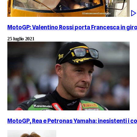
MotoGP: Valentino Rossi porta Francesca in giro
25 luglio 2021
MotoGP, Rea e Petronas Yamaha: inesistenti i con