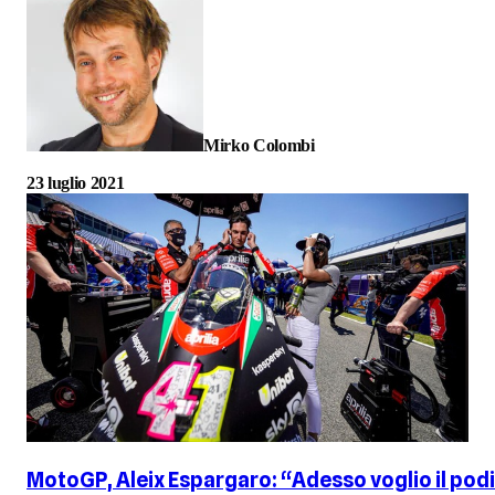
Mirko Colombi
23 luglio 2021
MotoGP, Aleix Espargaro: “Adesso voglio il pod