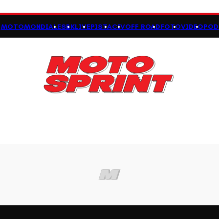
MOTOMONDIALE
SBK
LIVE
PISTA
CIV
OFF ROAD
FOTO
VIDEO
POD