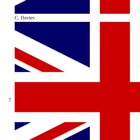
C. Davies
7