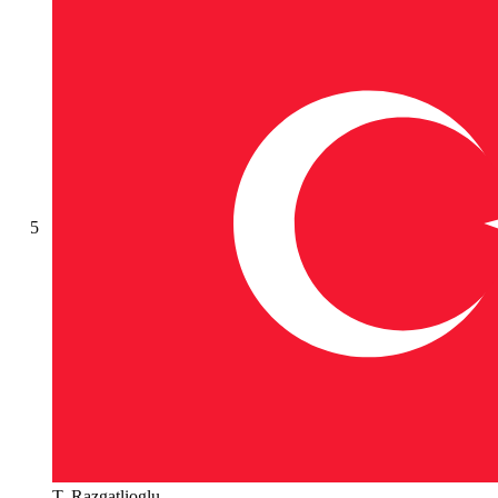
5
T. Razgatlioglu