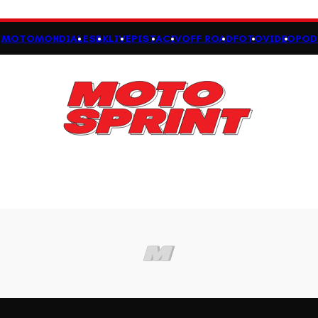
MOTOMONDIALE
SBK
LIVE
PISTA
CIV
OFF ROAD
FOTO
VIDEO
POD