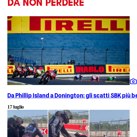
DA NON PERDERE
Da Phillip Island a Donington: gli scatti SBK più be
17 luglio