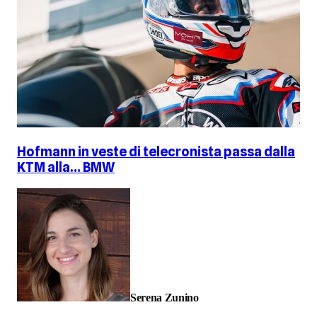
Hofmann in veste di telecronista passa dalla
KTM alla… BMW
Serena Zunino