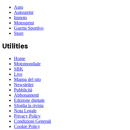
Auto
Autosprint
Inmoto
Motosprint
Guerin Sportivo
Store
Utilities
Home
Motomondiale
SBK
Live
Mappa del sito
Newsletter
Pubblicità
Abbonamenti
Edizione digitale
Sfoglia la rivista
Nota Legale
Privacy Policy
Condizioni Generali
Cookie Policy