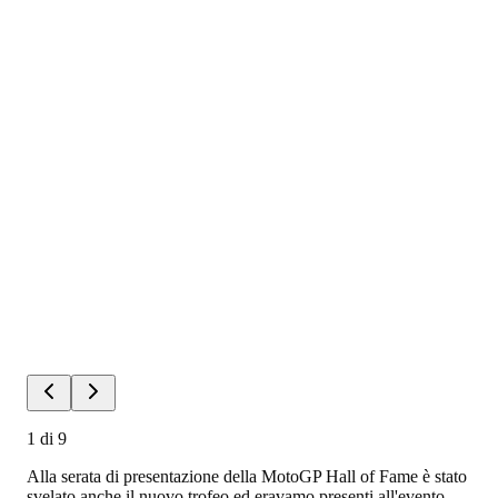
1
di
9
Alla serata di presentazione della MotoGP Hall of Fame è stato
svelato anche il nuovo trofeo ed eravamo presenti all'evento