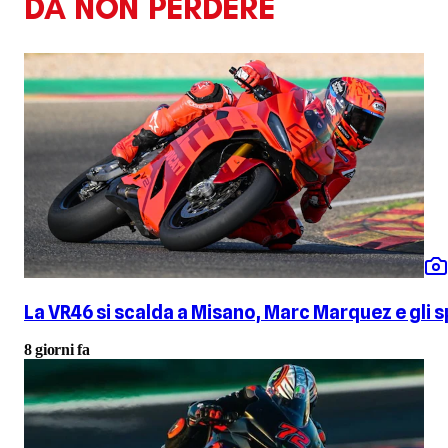
DA NON PERDERE
La VR46 si scalda a Misano, Marc Marquez e gli
8 giorni fa