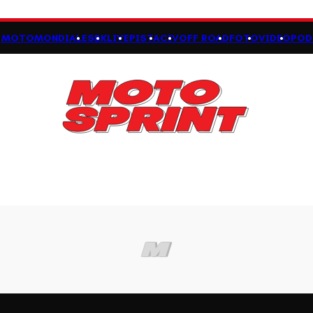
MOTOMONDIALE
SBK
LIVE
PISTA
CIV
OFF ROAD
FOTO
VIDEO
POD