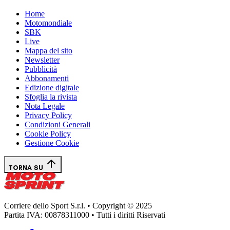
Home
Motomondiale
SBK
Live
Mappa del sito
Newsletter
Pubblicità
Abbonamenti
Edizione digitale
Sfoglia la rivista
Nota Legale
Privacy Policy
Condizioni Generali
Cookie Policy
Gestione Cookie
TORNA SU
Corriere dello Sport S.r.l. • Copyright © 2025
Partita IVA: 00878311000 • Tutti i diritti Riservati