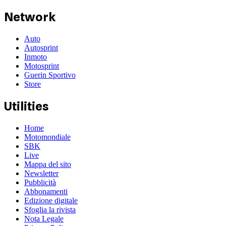
Network
Auto
Autosprint
Inmoto
Motosprint
Guerin Sportivo
Store
Utilities
Home
Motomondiale
SBK
Live
Mappa del sito
Newsletter
Pubblicità
Abbonamenti
Edizione digitale
Sfoglia la rivista
Nota Legale