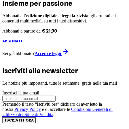
Insieme per passione
Abbonati all’
edizione digitale
e
leggi la rivista
, gli arretrati e i
contenuti multimediali su tutti i tuoi dispositivi.
€
21
,
90
Abbonati a partire da
ABBONATI
Sei già abbonato?
Accedi e leggi
Iscriviti alla newsletter
Le notizie più importanti, tutte le settimane, gratis nella tua mail
Inserisci la tua email
Premendo il tasto “Iscriviti ora” dichiaro di aver letto la
nostra
Privacy Policy
e di accettare le
Condizioni Generali di
Utilizzo dei Siti e di Vendita
.
ISCRIVITI ORA