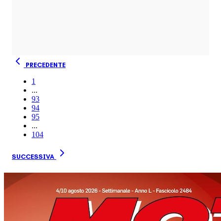
PRECEDENTE
1
...
93
94
95
...
104
SUCCESSIVA