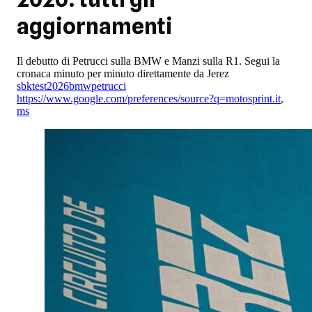
aggiornamenti
Il debutto di Petrucci sulla BMW e Manzi sulla R1. Segui la
cronaca minuto per minuto direttamente da Jerez
sbk
test
2026
bmw
petrucci
https://www.google.com/preferences/source?q=motosprint.it
,
ms