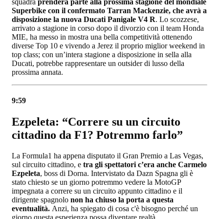
squadra
prenderà parte alla prossima stagione del mondiale
Superbike con il confermato Tarran Mackenzie, che avrà a
disposizione la nuova Ducati Panigale V4 R
. Lo scozzese,
arrivato a stagione in corso dopo il divorzio con il team Honda
MIE, ha messo in mostra una bella competitività ottenendo
diverse Top 10 e vivendo a Jerez il proprio miglior weekend in
top class; con un’intera stagione a disposizione in sella alla
Ducati, potrebbe rappresentare un outsider di lusso della
prossima annata.
9:59
Ezpeleta: “Correre su un circuito
cittadino da F1? Potremmo farlo”
La Formula1 ha appena disputato il Gran Premio a Las Vegas,
sul circuito cittadino, e
tra gli spettatori c’era anche Carmelo
Ezpeleta
, boss di Dorna. Intervistato da Dazn Spagna gli è
stato chiesto se un giorno potremmo vedere la MotoGP
impegnata a correre su un circuito appunto cittadino e il
dirigente spagnolo
non ha chiuso la porta a questa
eventualità.
Anzi, ha spiegato di cosa c'è bisogno perché un
giorno questa esperienza possa diventare realtà.