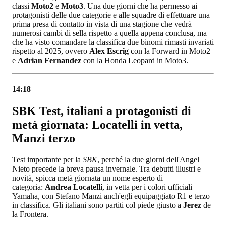
classi
Moto2
e
Moto3
. Una due giorni che ha permesso ai
protagonisti delle due categorie e alle squadre di effettuare una
prima presa di contatto in vista di una stagione che vedrà
numerosi cambi di sella rispetto a quella appena conclusa, ma
che ha visto comandare la classifica due binomi rimasti invariati
rispetto al 2025, ovvero
Alex Escrig
con la Forward in Moto2
e
Adrian Fernandez
con la Honda Leopard in Moto3.
14:18
SBK Test, italiani a protagonisti di
metà giornata: Locatelli in vetta,
Manzi terzo
Test importante per la
SBK
, perché la due giorni dell'Angel
Nieto precede la breva pausa invernale. Tra debutti illustri e
novità, spicca metà giornata un nome esperto di
categoria:
Andrea Locatelli
, in vetta per i colori ufficiali
Yamaha, con Stefano Manzi anch'egli equipaggiato R1 e terzo
in classifica. Gli italiani sono partiti col piede giusto a
Jerez
de
la Frontera.