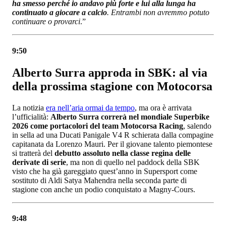
ha smesso perché io andavo più forte e lui alla lunga ha
continuato a giocare a calcio
. Entrambi non avremmo potuto
continuare o provarci
.”
9:50
Alberto Surra approda in SBK: al via
della prossima stagione con Motocorsa
La notizia
era nell’aria ormai da tempo
, ma ora è arrivata
l’ufficialità:
Alberto Surra correrà nel mondiale Superbike
2026 come portacolori del team Motocorsa Racing
, salendo
in sella ad una Ducati Panigale V4 R schierata dalla compagine
capitanata da Lorenzo Mauri. Per il giovane talento piemontese
si tratterà del
debutto assoluto nella classe regina delle
derivate di serie
, ma non di quello nel paddock della SBK
visto che ha già gareggiato quest’anno in Supersport come
sostituto di Aldi Satya Mahendra nella seconda parte di
stagione con anche un podio conquistato a Magny-Cours.
9:48