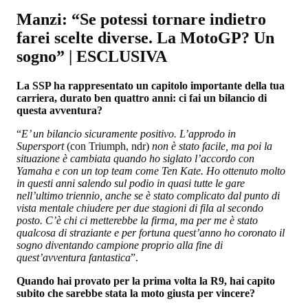
Manzi: “Se potessi tornare indietro
farei scelte diverse. La MotoGP? Un
sogno” | ESCLUSIVA
La SSP ha rappresentato un capitolo importante della tua
carriera, durato ben quattro anni: ci fai un bilancio di
questa avventura?
“
E’ un bilancio sicuramente positivo. L’approdo in
Supersport
(con Triumph, ndr)
non è stato facile, ma poi la
situazione è cambiata quando ho siglato l’accordo con
Yamaha e con un top team come Ten Kate. Ho ottenuto molto
in questi anni salendo sul podio in quasi tutte le gare
nell’ultimo triennio, anche se è stato complicato dal punto di
vista mentale chiudere per due stagioni di fila al secondo
posto. C’è chi ci metterebbe la firma, ma per me è stato
qualcosa di straziante e per fortuna quest’anno ho coronato il
sogno diventando campione proprio alla fine di
quest’avventura fantastica
”.
Quando hai provato per la prima volta la R9, hai capito
subito che sarebbe stata la moto giusta per vincere?