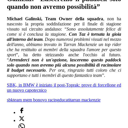
quando non avremo possibilità”
Michael Galinski, Team Owner della squadra
, non ha
nascosto la propria soddisfazione per il finale di stagione
vissuto sul circuito andaluso: “
Sono assolutamente felice di
come si è conclusa la stagione.
Con Taz è tornata la gioia
all'interno del team
. Dopo numerosi problemi vissuti nel mezzo
dell'anno, abbiamo trovato in Tarran Mackenzie un top rider
che ha restituito ai membri della squadra l'amore per questo
sport
”, ha detto strizzando anche l'occhio al futuro.
“
Arrenderci non è un'opzione, lasceremo questo paddock
solo quando non avremo più alcuna possibilità di racimolare
il budget necessario
. Per ora, ringrazio tutti coloro che ci
supportano e tutti i membri di questo fantastico team
”.
SBK, in BMW è iniziato il post-Toprak: prove di forcellone ed
un nuovo capotecnico
sbk
team mgm bonovo racing
ducati
tarran mackenzie