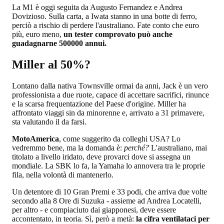
La M1 è oggi seguita da Augusto Fernandez e Andrea
Dovizioso. Sulla carta, a Iwata stanno in una botte di ferro,
perciò a rischio di perdere l'australiano. Fate conto che euro
più, euro meno,
un tester comprovato può anche
guadagnarne 500000 annui.
Miller al 50%?
Lontano dalla nativa Townsville ormai da anni, Jack è un vero
professionista a due ruote, capace di accettare sacrifici, rinunce
e la scarsa frequentazione del Paese d'origine. Miller ha
affrontato viaggi sin da minorenne e, arrivato a 31 primavere,
sta valutando il da farsi.
MotoAmerica
, come suggerito da colleghi USA? Lo
vedremmo bene, ma la domanda è:
perché?
L'australiano, mai
titolato a livello iridato, deve provarci dove si assegna un
mondiale. La SBK lo fa, la Yamaha lo annovera tra le proprie
fila, nella volontà di mantenerlo.
Un detentore di 10 Gran Premi e 33 podi, che arriva due volte
secondo alla 8 Ore di Suzuka - assieme ad Andrea Locatelli,
per altro - e compiaciuto dai giapponesi, deve essere
accontentato, in teoria. Sì, però a metà:
la cifra ventilataci per