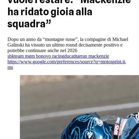
ha ridato gioia alla
squadra”
Dopo un anno da “montagne russe”, la compagine di Michael
Galinski ha vissuto un ultimo round decisamente positivo e
potrebbe continuare anche nel 2026
sbk
team mgm bonovo racing
ducati
tarran mackenzie
https://www.google.com/preferences/source?q=motosprint.it
,
ms