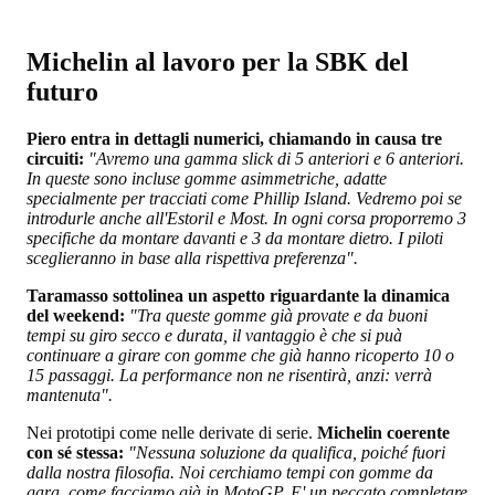
Michelin al lavoro per la SBK del
futuro
Piero entra in dettagli numerici, chiamando in causa tre
circuiti:
"Avremo una gamma slick di 5 anteriori e 6 anteriori.
In queste sono incluse gomme asimmetriche, adatte
specialmente per tracciati come Phillip Island. Vedremo poi se
introdurle anche all'Estoril e Most. In ogni corsa proporremo 3
specifiche da montare davanti e 3 da montare dietro. I piloti
sceglieranno in base alla rispettiva preferenza".
Taramasso sottolinea un aspetto riguardante la dinamica
del weekend:
"Tra queste gomme già provate e da buoni
tempi su giro secco e durata, il vantaggio è che si puà
continuare a girare con gomme che già hanno ricoperto 10 o
15 passaggi. La performance non ne risentirà, anzi: verrà
mantenuta".
Nei prototipi come nelle derivate di serie.
Michelin coerente
con sé stessa:
"Nessuna soluzione da qualifica, poiché fuori
dalla nostra filosofia. Noi cerchiamo tempi con gomme da
gara, come facciamo già in MotoGP. E' un peccato completare