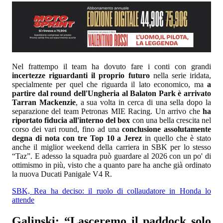
Nel frattempo il team ha dovuto fare i conti con grandi
incertezze riguardanti il proprio futuro
nella serie iridata,
specialmente per quel che riguarda il lato economico, ma
a
partire dal round dell'Ungheria al Balaton Park è arrivato
Tarran Mackenzie
, a sua volta in cerca di una sella dopo la
separazione del team Petronas MIE Racing. Un arrivo che
ha
riportato fiducia all'interno del box
con una bella crescita nel
corso dei vari round, fino ad una
conclusione assolutamente
degna di nota con tre Top 10 a Jerez
in quello che è stato
anche il miglior weekend della carriera in SBK per lo stesso
“Taz”. E adesso la squadra può guardare al 2026 con un po' di
ottimismo in più, visto che a quanto pare ha anche già ordinato
la nuova Ducati Panigale V4 R.
SBK, Rea ha deciso: il ruolo di collaudatore in Honda lo
attende
Galinski: “Lasceremo il paddock solo