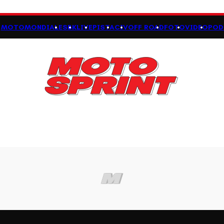
MOTOMONDIALE
SBK
LIVE
PISTA
CIV
OFF ROAD
FOTO
VIDEO
POD