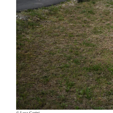
©
Luca Gorini