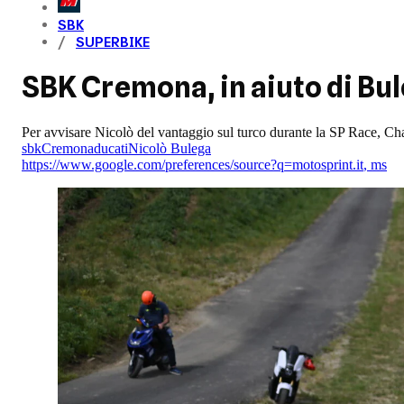
SBK
SUPERBIKE
SBK Cremona, in aiuto di Bul
Per avvisare Nicolò del vantaggio sul turco durante la SP Race, Cha
sbk
Cremona
ducati
Nicolò Bulega
https://www.google.com/preferences/source?q=motosprint.it
,
ms