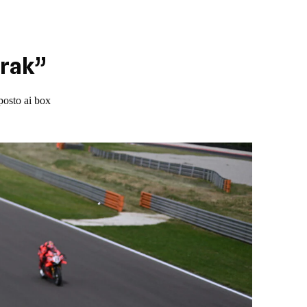
prak”
posto ai box