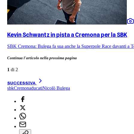
Kevin Schwantz in pista a Cremona per la SBK
SBK Cremona: Bulega fa sua anche la Superpole Race davanti a T
Continua l'articolo nella prossima pagina
1
di
2
SUCCESSIVA
sbk
Cremona
ducati
Nicolò Bulega