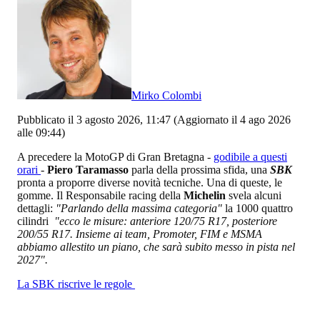
Mirko Colombi
Pubblicato il 3 agosto 2026, 11:47
(Aggiornato il 4 ago 2026
alle 09:44)
A precedere la MotoGP di Gran Bretagna -
godibile a questi
orari
-
Piero Taramasso
parla della prossima sfida, una
SBK
pronta a proporre diverse novità tecniche. Una di queste, le
gomme. Il Responsabile racing della
Michelin
svela alcuni
dettagli:
"Parlando della massima categoria"
la 1000 quattro
cilindri
"ecco le misure: anteriore 120/75 R17, posteriore
200/55 R17. Insieme ai team, Promoter, FIM e MSMA
abbiamo allestito un piano, che sarà subito messo in pista nel
2027".
La SBK riscrive le regole