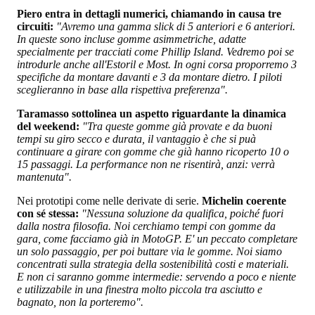
Piero entra in dettagli numerici, chiamando in causa tre
circuiti:
"Avremo una gamma slick di 5 anteriori e 6 anteriori.
In queste sono incluse gomme asimmetriche, adatte
specialmente per tracciati come Phillip Island. Vedremo poi se
introdurle anche all'Estoril e Most. In ogni corsa proporremo 3
specifiche da montare davanti e 3 da montare dietro. I piloti
sceglieranno in base alla rispettiva preferenza".
Taramasso sottolinea un aspetto riguardante la dinamica
del weekend:
"Tra queste gomme già provate e da buoni
tempi su giro secco e durata, il vantaggio è che si puà
continuare a girare con gomme che già hanno ricoperto 10 o
15 passaggi. La performance non ne risentirà, anzi: verrà
mantenuta".
Nei prototipi come nelle derivate di serie.
Michelin coerente
con sé stessa:
"Nessuna soluzione da qualifica, poiché fuori
dalla nostra filosofia. Noi cerchiamo tempi con gomme da
gara, come facciamo già in MotoGP. E' un peccato completare
un solo passaggio, per poi buttare via le gomme. Noi siamo
concentrati sulla strategia della sostenibilità costi e materiali.
E non ci saranno gomme intermedie: servendo a poco e niente
e utilizzabile in una finestra molto piccola tra asciutto e
bagnato, non la porteremo".