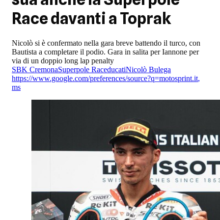
Race davanti a Toprak
Nicolò si è confermato nella gara breve battendo il turco, con
Bautista a completare il podio. Gara in salita per Iannone per
via di un doppio long lap penalty
SBK Cremona
Superpole Race
ducati
Nicolò Bulega
https://www.google.com/preferences/source?q=motosprint.it
,
ms