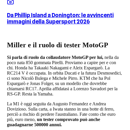
Da Phillip Island a Donington: le avvincenti
immagini della Supersport 2026
Miller e il ruolo di tester MotoGP
Si parla di ruolo da collaudatore MotoGP per lui,
nella da
poco nata 850 gommata Pirelli. Proviamo a capire per e con
chi. Honda ha Takaaki Nakagami e Aleix Espargarò. La
RC214 V è occupata. In orbita Ducati e la futura Desmosedici,
ci sono Nicolò Bulega e Michele Pirro. KTM che ha Pol
Espargarò e Jonas Folger, su un modello che dovrebbe
chiamarsi RC17. Aprilia affidatasi a Lorenzo Savadori per la
RS-GP. Resta la Yamaha.
La M1 è oggi seguita da Augusto Fernandez e Andrea
Dovizioso. Sulla carta, a Iwata stanno in una botte di ferro,
perciò a rischio di perdere l'australiano. Fate conto che euro
più, euro meno,
un tester comprovato può anche
guadagnarne 500000 annui.