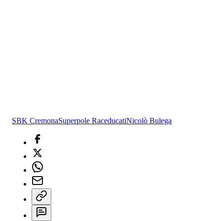
SBK Cremona
Superpole Race
ducati
Nicolò Bulega