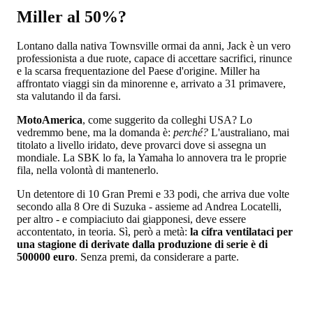
Miller al 50%?
Lontano dalla nativa Townsville ormai da anni, Jack è un vero
professionista a due ruote, capace di accettare sacrifici, rinunce
e la scarsa frequentazione del Paese d'origine. Miller ha
affrontato viaggi sin da minorenne e, arrivato a 31 primavere,
sta valutando il da farsi.
MotoAmerica
, come suggerito da colleghi USA? Lo
vedremmo bene, ma la domanda è:
perché?
L'australiano, mai
titolato a livello iridato, deve provarci dove si assegna un
mondiale. La SBK lo fa, la Yamaha lo annovera tra le proprie
fila, nella volontà di mantenerlo.
Un detentore di 10 Gran Premi e 33 podi, che arriva due volte
secondo alla 8 Ore di Suzuka - assieme ad Andrea Locatelli,
per altro - e compiaciuto dai giapponesi, deve essere
accontentato, in teoria. Sì, però a metà:
la cifra ventilataci per
una stagione di derivate dalla produzione di serie è di
500000 euro
. Senza premi, da considerare a parte.