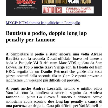
MXGP: KTM domina le qualifiche in Portogallo
Bautista a podio, doppio long lap
penalty per Iannone
A completare il podio è stato ancora una volta Alvaro
Bautista
con la seconda Ducati ufficiale, bravo nel tenere a
bada la Panigale V4 R del team Marc VDS guidata da Sam
Lowes.
In Top 5 anche Xavi Vierge con la Honda
del team
HRC, seguito da un
Danilo Petrucci
che grazie alla sesta
piazza scatterà dalla seconda fila in Gara 2 e potrà provare a
raddrizzare un weekend più difficile del previsto.
A punti anche Andrea Locatelli
, settimo e miglior pilota
Yamaha sotto la bandiera a scacchi, seguito da
Andrea
Iannone
. Il pilota Go Eleven è riuscito a chiudere ottavo
nonostante abbia scontato
due long lap penalty a causa di
una partenza anticipata
. Gara più difficile per Yari Montella e