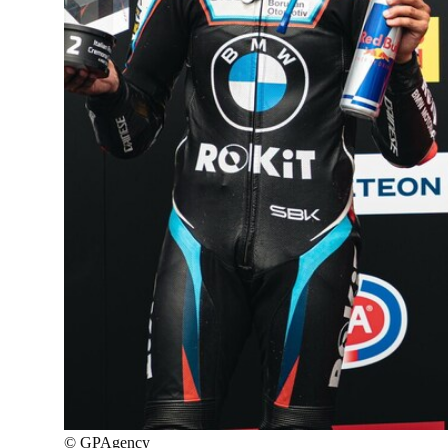
©
GPAgency