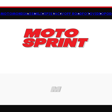
MOTOMONDIALE
SBK
LIVE
PISTA
CIV
OFF ROAD
FOTO
VIDEO
POD