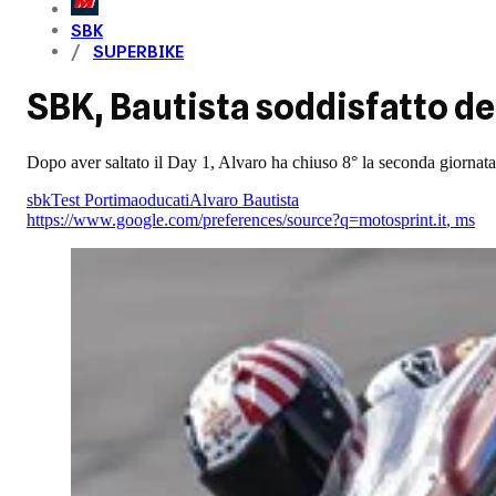
SBK
SUPERBIKE
SBK, Bautista soddisfatto de
Dopo aver saltato il Day 1, Alvaro ha chiuso 8° la seconda giornata 
sbk
Test Portimao
ducati
Alvaro Bautista
https://www.google.com/preferences/source?q=motosprint.it
,
ms