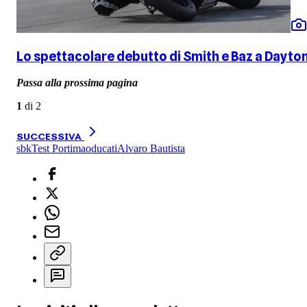
Lo spettacolare debutto di Smith e Baz a Dayto
Passa alla prossima pagina
1
di
2
SUCCESSIVA
sbk
Test Portimao
ducati
Alvaro Bautista