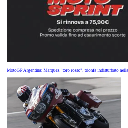
MotoGP Argentina: Marquez "toro rosso", trionfa indisturbato nella