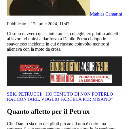
Mathias Cantarini
Pubblicato il 17 aprile 2024, 11:47
Ci sono davvero quasi tutti: amici, colleghi, ex piloti o addetti
ai lavori ad unirsi a dar forza a Danilo Petrucci dopo lo
spaventoso incidente in cui è rimasto coinvolto mentre si
allenava con la moto da cross.
SBK, PETRUCCI: "HO TEMUTO DI NON POTERLO
RACCONTARE, VOGLIO FARCELA PER MISANO"
Quanto affetto per il Petrux
Che Danilo sia uno dei piloti più amati non è certo una
sorpresa, il suo essere sempre genuino e puro lo fa sembrare