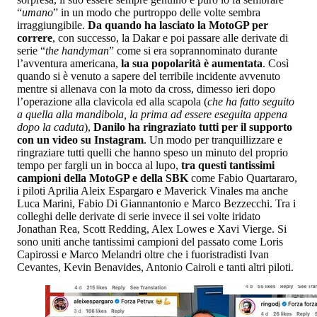
“
umano
” in un modo che purtroppo delle volte sembra
irraggiungibile.
Da quando ha lasciato la MotoGP per
correre
, con successo, la Dakar e poi passare alle derivate di
serie “
the handyman
” come si era soprannominato durante
l’avventura americana,
la sua popolarità è aumentata
. Così
quando si è venuto a sapere del terribile incidente avvenuto
mentre si allenava con la moto da cross, dimesso ieri dopo
l’operazione alla clavicola ed alla scapola (
che ha fatto seguito
a quella alla mandibola, la prima ad essere eseguita appena
dopo la caduta
),
Danilo ha ringraziato tutti per il supporto
con un video su Instagram
. Un modo per tranquillizzare e
ringraziare tutti quelli che hanno speso un minuto del proprio
tempo per fargli un in bocca al lupo,
tra questi tantissimi
campioni della MotoGP e della SBK
come Fabio Quartararo,
i piloti Aprilia Aleix Espargaro e Maverick Vinales ma anche
Luca Marini, Fabio Di Giannantonio e Marco Bezzecchi. Tra i
colleghi delle derivate di serie invece il sei volte iridato
Jonathan Rea, Scott Redding, Alex Lowes e Xavi Vierge. Si
sono uniti anche tantissimi campioni del passato come Loris
Capirossi e Marco Melandri oltre che i fuoristradisti Ivan
Cevantes, Kevin Benavides, Antonio Cairoli e tanti altri piloti.