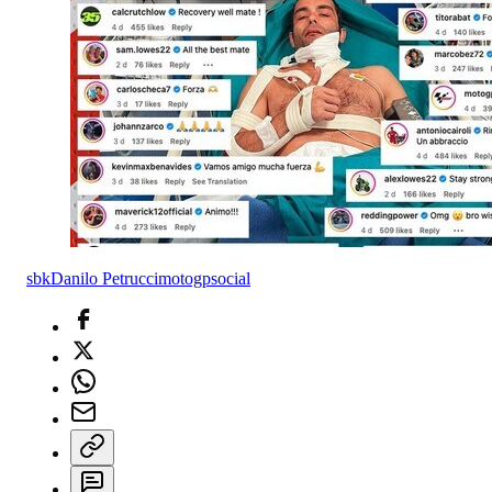
sbk
Danilo Petrucci
motogp
social