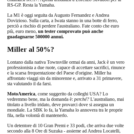
RS-GP. Resta la Yamaha.
La M1 è oggi seguita da Augusto Fernandez e Andrea
Dovizioso. Sulla carta, a Iwata stanno in una botte di ferro,
perciò a rischio di perdere l'australiano. Fate conto che euro
più, euro meno,
un tester comprovato può anche
guadagnarne 500000 annui.
Miller al 50%?
Lontano dalla nativa Townsville ormai da anni, Jack è un vero
professionista a due ruote, capace di accettare sacrifici, rinunce
e la scarsa frequentazione del Paese d'origine. Miller ha
affrontato viaggi sin da minorenne e, arrivato a 31 primavere,
sta valutando il da farsi.
MotoAmerica
, come suggerito da colleghi USA? Lo
vedremmo bene, ma la domanda è:
perché?
L'australiano, mai
titolato a livello iridato, deve provarci dove si assegna un
mondiale. La SBK lo fa, la Yamaha lo annovera tra le proprie
fila, nella volontà di mantenerlo.
Un detentore di 10 Gran Premi e 33 podi, che arriva due volte
secondo alla 8 Ore di Suzuka - assieme ad Andrea Locatelli,