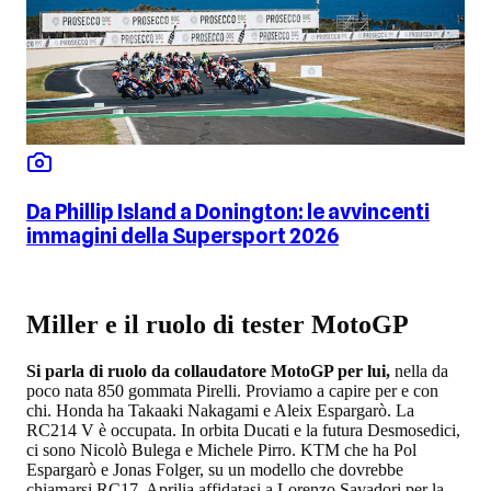
Da Phillip Island a Donington: le avvincenti
immagini della Supersport 2026
Miller e il ruolo di tester MotoGP
Si parla di ruolo da collaudatore MotoGP per lui,
nella da
poco nata 850 gommata Pirelli. Proviamo a capire per e con
chi. Honda ha Takaaki Nakagami e Aleix Espargarò. La
RC214 V è occupata. In orbita Ducati e la futura Desmosedici,
ci sono Nicolò Bulega e Michele Pirro. KTM che ha Pol
Espargarò e Jonas Folger, su un modello che dovrebbe
chiamarsi RC17. Aprilia affidatasi a Lorenzo Savadori per la