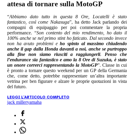
attesa di tornare sulla MotoGP
“
Abbiamo dato tutto in questa 8 Ore, Locatelli è stato
fantastico, così come Nakasuga
”, ha detto Jack parlando dei
compagni di equipaggio per poi commentare la propria
performance. “
Son contento del mio rendimento, ho dato il
100% anche se nel primo stint ho faticato. Dal secondo invece
non ha avuto problemi e
ho spinto al massimo chiudendo
anche il gap dalla Honda davanti a noi, anche se purtroppo
alla fine non siamo riusciti a raggiungerli
.
Penso che
l’endurance sia fantastico e amo la 8 Ore di Suzuka, è stato
un onore correrci rappresentando la MotoGP
”. Classe in cui
è pronto a tornare questo weekend per un GP della Germania
che, come detto, potrebbe rappresentare un’altra importante
vetrina per ben figurare e alzare le proprie quotazioni in vista
del futuro.
LEGGI L'ARTICOLO COMPLETO
jack miller
yamaha