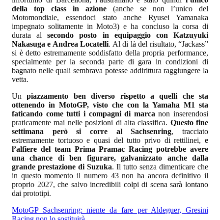
della top class in azione
(anche se non l’unico del
Motomondiale, essendoci stato anche Ryusei Yamanaka
impegnato solitamente in Moto3) e ha concluso la corsa di
durata al
secondo posto in equipaggio con Katzuyuki
Nakasuga e Andrea Locatelli
. Al di là del risultato, “Jackass”
si è detto estremamente soddisfatto della propria performance,
specialmente per la seconda parte di gara in condizioni di
bagnato nelle quali sembrava potesse addirittura raggiungere la
vetta.
Un
piazzamento ben diverso rispetto a quelli che sta
ottenendo in MotoGP, visto che con la Yamaha M1 sta
faticando come tutti i compagni di marca
non inserendosi
praticamente mai nelle posizioni di alta classifica.
Questo fine
settimana però si corre al Sachsenring
, tracciato
estremamente tortuoso e quasi del tutto privo di rettilinei,
e
l’alfiere del team Prima Pramac Racing potrebbe avere
una chance di ben figurare, galvanizzato anche dalla
grande prestazione di Suzuka
. Il tutto senza dimenticare che
in questo momento il numero 43 non ha ancora definitivo il
proprio 2027, che salvo incredibili colpi di scena sarà lontano
dai prototipi.
MotoGP Sachsenring: niente da fare per Aldeguer, Gresini
Racing non lo sostituirà