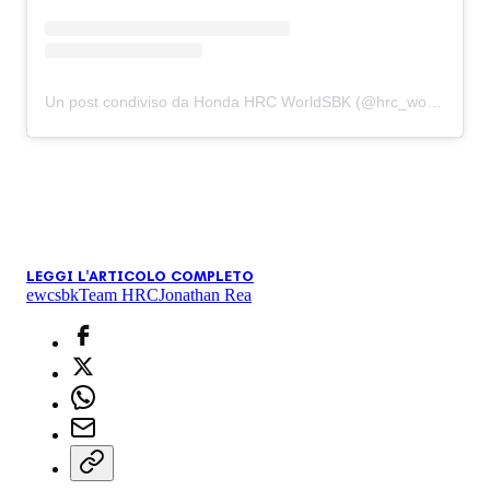
Un post condiviso da Honda HRC WorldSBK (@hrc_worldsbk)
LEGGI L'ARTICOLO COMPLETO
ewc
sbk
Team HRC
Jonathan Rea