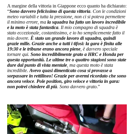
A margine della vittoria in Giappone ecco quanto ha dichiarato:
“
Sono davvero felicissimo di questa vittoria
. Con le condizioni
meteo variabili e tutta la pressione, non ci si poteva permettere
il minimo errore, ma
la squadra ha fatto un lavoro incredibile
e la moto è stata fantastica
. Il mio compagno di squadra è
stato eccezionale, costantissimo, e io ho semplicemente fatto il
mio dovere.
È stato un grande lavoro di squadra, quindi
grazie mille. Grazie anche a tutti i tifosi: la gara è finita alle
19:30 e le tribune erano ancora piene
, è davvero speciale
tornare qui.
Sono incredibilmente grato a HRC e Honda per
questa opportunità. Le ultime tre o quattro stagioni sono state
dure dal punto di vista mentale
, ma questa moto è stata
incredibile.
Avevo quasi dimenticato cosa si provasse a
sorpassare in rettilineo! Grazie per avermi ricordato che sono
ancora veloce
.
Pole position, giro veloce e vittoria in gara:
non potrei chiedere di più
. Sono davvero grato
.”