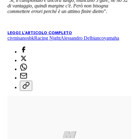
“
Sì, il campionato è ancora lungo, mancano 5 gare, ne ho 32
di vantaggio, quindi margine c'è. Però non bisogna
commettere errori perché è un attimo finire dietro
”.
LEGGI L'ARTICOLO COMPLETO
civ
misano
sbk
Racing Night
Alessandro Delbianco
yamaha