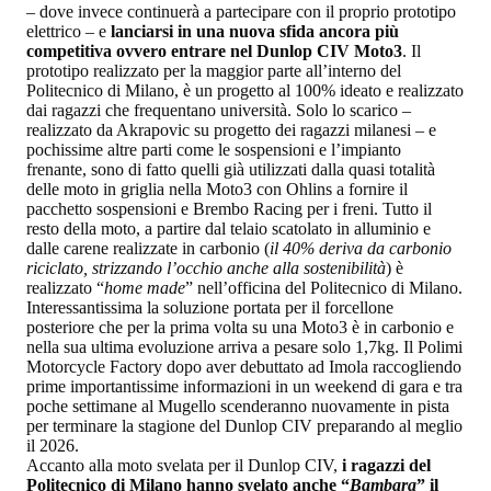
– dove invece continuerà a partecipare con il proprio prototipo
elettrico – e
lanciarsi in una nuova sfida ancora più
competitiva ovvero entrare nel Dunlop CIV Moto3
. Il
prototipo realizzato per la maggior parte all’interno del
Politecnico di Milano, è un progetto al 100% ideato e realizzato
dai ragazzi che frequentano università. Solo lo scarico –
realizzato da Akrapovic su progetto dei ragazzi milanesi – e
pochissime altre parti come le sospensioni e l’impianto
frenante, sono di fatto quelli già utilizzati dalla quasi totalità
delle moto in griglia nella Moto3 con Ohlins a fornire il
pacchetto sospensioni e Brembo Racing per i freni. Tutto il
resto della moto, a partire dal telaio scatolato in alluminio e
dalle carene realizzate in carbonio (
il 40% deriva da carbonio
riciclato, strizzando l’occhio anche alla sostenibilità
) è
realizzato “
home made
” nell’officina del Politecnico di Milano.
Interessantissima la soluzione portata per il forcellone
posteriore che per la prima volta su una Moto3 è in carbonio e
nella sua ultima evoluzione arriva a pesare solo 1,7kg. Il Polimi
Motorcycle Factory dopo aver debuttato ad Imola raccogliendo
prime importantissime informazioni in un weekend di gara e tra
poche settimane al Mugello scenderanno nuovamente in pista
per terminare la stagione del Dunlop CIV preparando al meglio
il 2026.
Accanto alla moto svelata per il Dunlop CIV,
i ragazzi del
Politecnico di Milano hanno svelato anche “
Bambara
” il