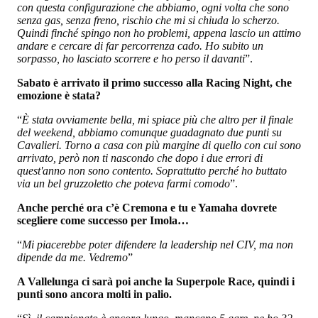
con questa configurazione che abbiamo, ogni volta che sono
senza gas, senza freno, rischio che mi si chiuda lo scherzo.
Quindi finché spingo non ho problemi, appena lascio un attimo
andare e cercare di far percorrenza cado. Ho subito un
sorpasso, ho lasciato scorrere e ho perso il davanti
”.
Sabato è arrivato il primo successo alla Racing Night, che
emozione è stata?
“
È stata ovviamente bella, mi spiace più che altro per il finale
del weekend, abbiamo comunque guadagnato due punti su
Cavalieri. Torno a casa con più margine di quello con cui sono
arrivato, però non ti nascondo che dopo i due errori di
quest'anno non sono contento. Soprattutto perché ho buttato
via un bel gruzzoletto che poteva farmi comodo
”.
Anche perché ora c’è Cremona e tu e Yamaha dovrete
scegliere come successo per Imola…
“
Mi piacerebbe poter difendere la leadership nel CIV, ma non
dipende da me. Vedremo
”
A Vallelunga ci sarà poi anche la Superpole Race, quindi i
punti sono ancora molti in palio.