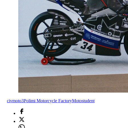
civ
moto3
Polimi Motorcycle Factory
Motostudent