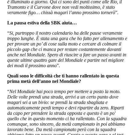
è illuminato a giorno. Qui ci sono dei punti come alle Rio, il
Tramonto e il Curvone dove non vedi moltissimo, è stato
veramente figo… chissà magari l’anno prossimo tornerò
”.
La pausa estiva della SBK aiuta…
“
Si, purtroppo il nostro calendario ha delle pause veramente
troppo lunghe. È stata una gara che ho fatto per allenamento e
per provare un po’ di cose sulla moto e cercare di colmare il
piccolo gap che ci manca per restare costantemente davanti
anche nel Mondiale. Spero di riuscire a fare un passo avanti in
queste ultime quattro gare del Mondiale e partire nel migliore
dei modi il prossimo anno
”.
Quali sono le difficoltà che ti hanno rallentato in questa
prima metà dell’anno nel Mondiale?
“
Nel Mondiale hai poco tempo per mettere a posto la moto.
Delle volte prendi una strada, arrivi a un certo punto dove
magari sei a un bivio: se prendi la strada sbagliata e
automaticamente perdi tempo e devi ripartire da zero. Riparti
da capo per prendere la strada opposta e questo è un po'
quello che in questo momento ci ha rallentato. Con la squadra
comunque, sono sincero, da metà campionato in poi abbiamo
lavorato bene. Da metà campionato però con la squadra
abbiamo fatto un passo avanti. Grazie a questa gara e al test