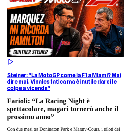
Steiner: "La MotoGP come la F1 a Miami? Mai
dire mai. Vinales fatica ma è inutile darci le
colpe a vicenda"
Farioli: “La Racing Night è
spettacolare, magari tornerò anche il
prossimo anno”
Con due mesi tra Donington Park e Magny-Cours, i piloti del