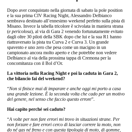
Dopo aver conquistato nella giornata di sabato la pole position
e la sua prima CIV Racing Night, Alessandro Delbianco
sembrava destinato all’ennesimo weekend perfetto sulla pista di
Misano. Invece la tabella tricolore è scivolata in maniera strana
(
e pericolosa
), al via di Gara 2 venendo fortunatamente evitato
dagli oltre 30 piloti della SBK dopo che lui e la sua R1 hanno
riattraversato la pista tra Curva 2 e Curva 3. Un grande
spavento e uno zero che pesa come un macigno in un
campionato ancora molto aperto e che potrebbe non vedere
Delbianco al via della prossima tappa di Cremona per la
concomitanza con il Bol d’Or.
La vittoria nella Racing Night e poi la caduta in Gara 2,
che bilancio fai del weekend?
“
Non si finisce mai di imparare e anche oggi mi porto a casa
una grande lezione. È la seconda volta che cado per un motivo
del genere, nel senso che faccio questo errore
”.
Hai capito perché sei caduto?
“
A volte per non fare errori mi trovo in situazioni strane. Per
non forzare e fare errori cerco di lasciar correre la moto, non
do né gas né freno e con questa tipologia di moto, di gomme,