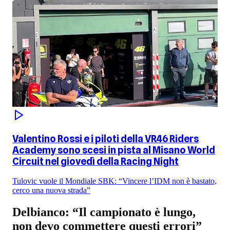
Valentino Rossi e i piloti della VR46 Riders
Academy sono scesi in pista al Misano World
Circuit nel giovedì della Racing Night
Tulovic vuole il Mondiale SBK: “Vincere l’IDM non è bastato,
cerco una nuova strada”
Delbianco: “Il campionato è lungo,
non devo commettere questi errori”