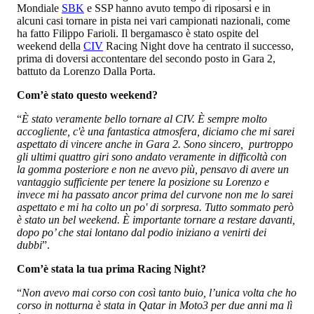
Mondiale
SBK
e SSP hanno avuto tempo di riposarsi e in
alcuni casi tornare in pista nei vari campionati nazionali, come
ha fatto Filippo Farioli. Il bergamasco è stato ospite del
weekend della
CIV
Racing Night dove ha centrato il successo,
prima di doversi accontentare del secondo posto in Gara 2,
battuto da Lorenzo Dalla Porta.
Com’è stato questo weekend?
“
È stato veramente bello tornare al CIV. È sempre molto
accogliente, c'è una fantastica atmosfera, diciamo che mi sarei
aspettato di vincere anche in Gara 2. Sono sincero, purtroppo
gli ultimi quattro giri sono andato veramente in difficoltà con
la gomma posteriore e non ne avevo più, pensavo di avere un
vantaggio sufficiente per tenere la posizione su Lorenzo e
invece mi ha passato ancor prima del curvone non me lo sarei
aspettato e mi ha colto un po' di sorpresa. Tutto sommato però
è stato un bel weekend. È importante tornare a restare davanti,
dopo po’ che stai lontano dal podio iniziano a venirti dei
dubbi
”.
Com’è stata la tua prima Racing Night?
“
Non avevo mai corso con così tanto buio, l’unica volta che ho
corso in notturna è stata in Qatar in Moto3 per due anni ma lì