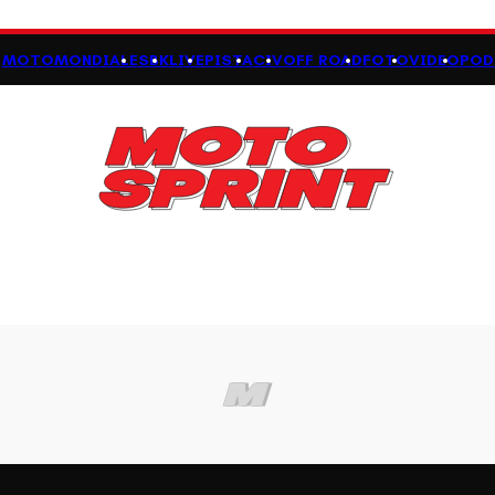
MOTOMONDIALE
SBK
LIVE
PISTA
CIV
OFF ROAD
FOTO
VIDEO
POD