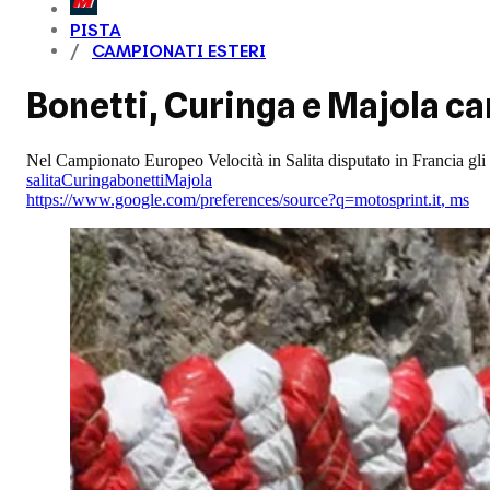
PISTA
CAMPIONATI ESTERI
Bonetti, Curinga e Majola c
Nel Campionato Europeo Velocità in Salita disputato in Francia gli it
salita
Curinga
bonetti
Majola
https://www.google.com/preferences/source?q=motosprint.it
,
ms