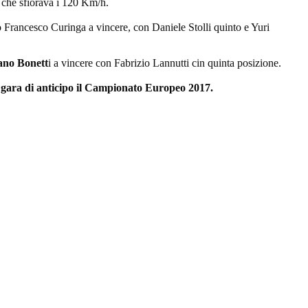
a che sfiorava i 120 Km/h.
o Francesco Curinga a vincere, con Daniele Stolli quinto e Yuri
ano Bonett
i a vincere con Fabrizio Lannutti cin quinta posizione.
 gara di anticipo il Campionato Europeo 2017.