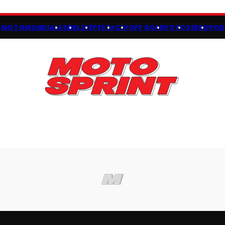
MOTOMONDIALE
SBK
LIVE
PISTA
CIV
OFF ROAD
FOTO
VIDEO
POD