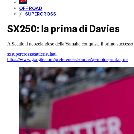
OFF ROAD
SUPERCROSS
SX250: la prima di Davies
A Seattle il neozelandese della Yamaha conquista il primo successo i
sx
supercross
seattle
risultati
https://www.google.com/preferences/source?q=motosprint.it
,
ms