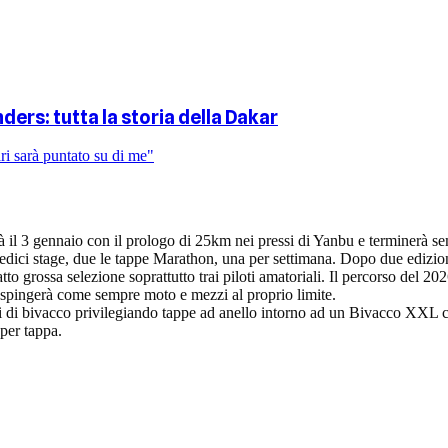
ders: tutta la storia della Dakar
i sarà puntato su di me"
 il 3 gennaio con il prologo di 25km nei pressi di Yanbu e terminerà se
 tredici stage, due le tappe Marathon, una per settimana. Dopo due edizi
 grossa selezione soprattutto trai piloti amatoriali. Il percorso del 2026
he spingerà come sempre moto e mezzi al proprio limite.
i di bivacco privilegiando tappe ad anello intorno ad un Bivacco XXL che
 per tappa.