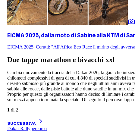
EICMA 2025, dalla moto di Sabine alla KTM di San
EICMA 2025, Cerutti: "All'Africa Eco Race il mirino degli avversar
Due tappe marathon e bivacchi xxl
Cambia nuovamente la traccia della Dakar 2026, la gara che inizierà
chilometri complessivi di gara di cui 4.840 di speciali suddivisi in
deserto sabbioso più grande al mondo che negli ultimi anni aveva fatto
sabbia alle rocce, dalle piste battute alle dune saudite in un mix c
Proprio per questo gli organizzatori hanno deciso di limitare i camb
sui mezzi appena terminata la speciale. Di seguito il percorso tappa
1
di
2
SUCCESSIVA
Dakar Rally
percorso