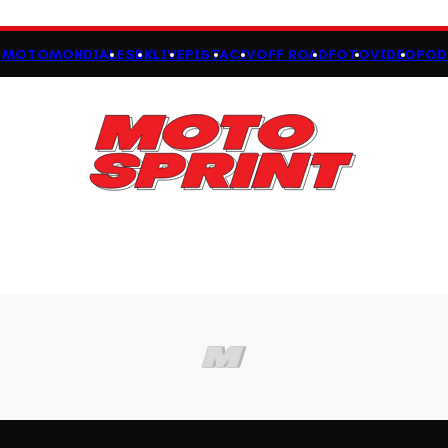
MOTOMONDIALE
SBK
LIVE
PISTA
CIV
OFF ROAD
FOTO
VIDEO
POD