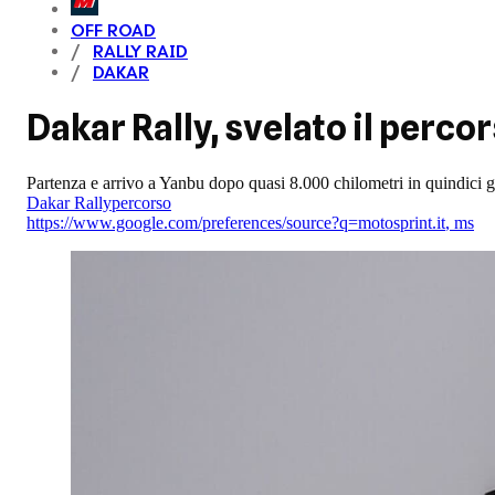
OFF ROAD
RALLY RAID
DAKAR
Dakar Rally, svelato il perc
Partenza e arrivo a Yanbu dopo quasi 8.000 chilometri in quindici g
Dakar Rally
percorso
https://www.google.com/preferences/source?q=motosprint.it
,
ms