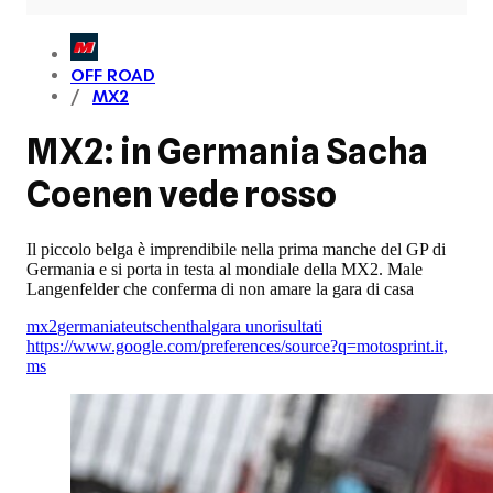
OFF ROAD
MX2
MX2: in Germania Sacha
Coenen vede rosso
Il piccolo belga è imprendibile nella prima manche del GP di
Germania e si porta in testa al mondiale della MX2. Male
Langenfelder che conferma di non amare la gara di casa
mx2
germania
teutschenthal
gara uno
risultati
https://www.google.com/preferences/source?q=motosprint.it
,
ms