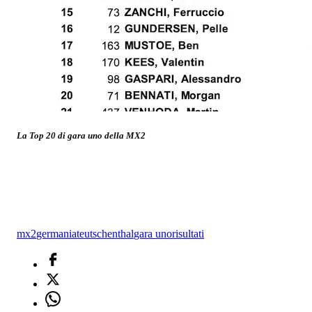
La Top 20 di gara uno della MX2
mx2
germania
teutschenthal
gara uno
risultati