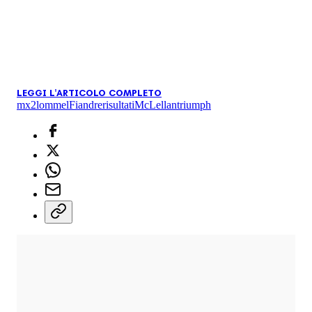
LEGGI L'ARTICOLO COMPLETO
mx2
lommel
Fiandre
risultati
McLellan
triumph