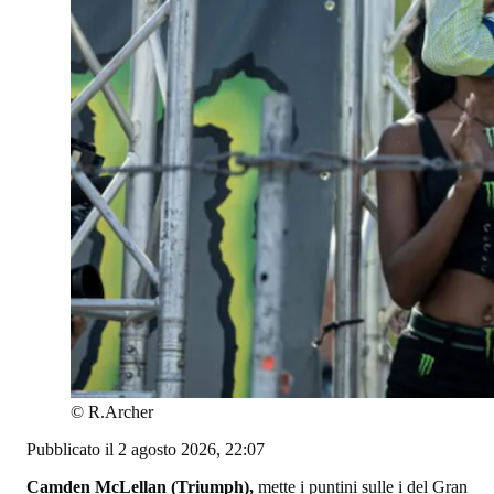
©
R.Archer
Pubblicato il 2 agosto 2026, 22:07
Camden McLellan (Triumph),
mette i puntini sulle i del Gran