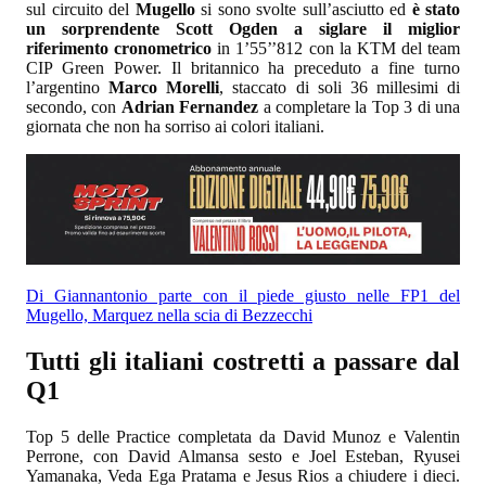
sul circuito del
Mugello
si sono svolte sull’asciutto ed
è stato
un sorprendente Scott Ogden a siglare il miglior
riferimento cronometrico
in 1’55’’812 con la KTM del team
CIP Green Power. Il britannico ha preceduto a fine turno
l’argentino
Marco Morelli
, staccato di soli 36 millesimi di
secondo, con
Adrian Fernandez
a completare la Top 3 di una
giornata che non ha sorriso ai colori italiani.
Di Giannantonio parte con il piede giusto nelle FP1 del
Mugello, Marquez nella scia di Bezzecchi
Tutti gli italiani costretti a passare dal
Q1
Top 5 delle Practice completata da David Munoz e Valentin
Perrone, con David Almansa sesto e Joel Esteban, Ryusei
Yamanaka, Veda Ega Pratama e Jesus Rios a chiudere i dieci.