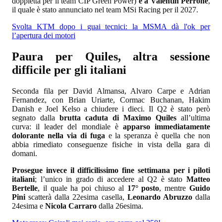
doppietta per il team CIP Green Power)
e a Valentin Perrone
,
il quale è stato annunciato nel team MSi Racing per il 2027.
Svolta KTM dopo i guai tecnici: la MSMA dà l'ok per
l’apertura dei motori
Paura per Quiles, altra sessione
difficile per gli italiani
Seconda fila per David Almansa, Alvaro Carpe e Adrian
Fernandez, con Brian Uriarte, Cormac Buchanan, Hakim
Danish e Joel Kelso a chiudere i dieci. Il Q2 è stato però
segnato dalla
brutta caduta di Maximo Quiles
all’ultima
curva: il leader del mondiale è
apparso immediatamente
dolorante nella via di fuga
e la speranza è quella che non
abbia rimediato conseguenze fisiche in vista della gara di
domani.
Prosegue invece il difficilissimo fine settimana per i piloti
italiani
; l’unico in grado di accedere al Q2 è stato
Matteo
Bertelle
, il quale ha poi chiuso al
17° posto
, mentre
Guido
Pini
scatterà dalla 22esima casella,
Leonardo Abruzzo
dalla
24esima e
Nicola Carraro
dalla 26esima.