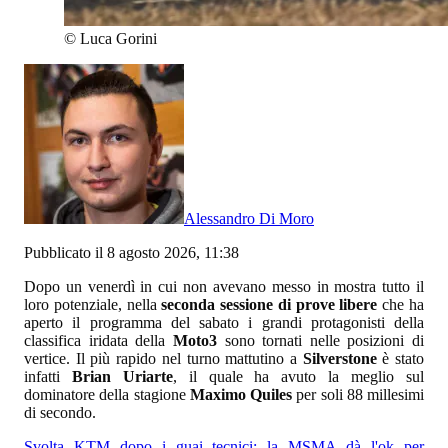
©
Luca Gorini
Alessandro Di Moro
Pubblicato il 8 agosto 2026, 11:38
Dopo un venerdì in cui non avevano messo in mostra tutto il
loro potenziale, nella
seconda sessione di prove libere
che ha
aperto il programma del sabato i grandi protagonisti della
classifica iridata della
Moto3
sono tornati nelle posizioni di
vertice. Il più rapido nel turno mattutino a
Silverstone
è stato
infatti
Brian Uriarte
, il quale ha avuto la meglio sul
dominatore della stagione
Maximo Quiles
per soli 88 millesimi
di secondo.
Svolta KTM dopo i guai tecnici: la MSMA dà l'ok per