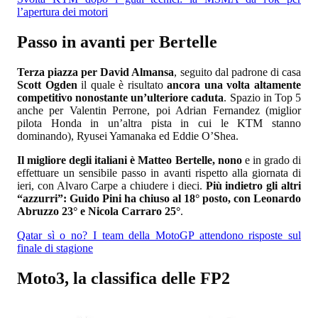
l’apertura dei motori
Passo in avanti per Bertelle
Terza piazza per David Almansa
, seguito dal padrone di casa
Scott Ogden
il quale è risultato
ancora una volta altamente
competitivo nonostante un’ulteriore caduta
. Spazio in Top 5
anche per Valentin Perrone, poi Adrian Fernandez (miglior
pilota Honda in un’altra pista in cui le KTM stanno
dominando), Ryusei Yamanaka ed Eddie O’Shea.
Il migliore degli italiani è Matteo Bertelle, nono
e in grado di
effettuare un sensibile passo in avanti rispetto alla giornata di
ieri, con Alvaro Carpe a chiudere i dieci.
Più indietro gli altri
“azzurri”: Guido Pini ha chiuso al 18° posto, con Leonardo
Abruzzo 23° e Nicola Carraro 25°
.
Qatar sì o no? I team della MotoGP attendono risposte sul
finale di stagione
Moto3, la classifica delle FP2