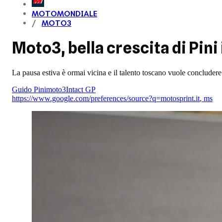
MOTOMONDIALE
MOTO3
Moto3, bella crescita di Pin
La pausa estiva è ormai vicina e il talento toscano vuole concludere
Guido Pini
moto3
Intact GP
https://www.google.com/preferences/source?q=motosprint.it
,
ms