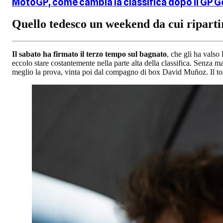
MotoGP, come cambia la classifica dopo il GP 
Quello tedesco un weekend da cui riparti
Il sabato ha firmato il terzo tempo sul bagnato
, che gli ha valso
eccolo stare costantemente nella parte alta della classifica. Senza ma
meglio la prova, vinta poi dal compagno di box David Muñoz. Il tosc