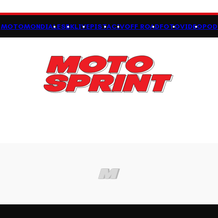
MOTOMONDIALE
SBK
LIVE
PISTA
CIV
OFF ROAD
FOTO
VIDEO
POD